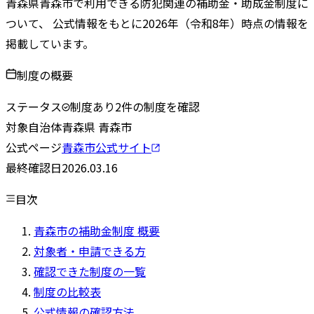
青森県
青森市
で利用できる防犯関連の補助金・助成金制度に
ついて、 公式情報をもとに
2026
年（令和
8
年）時点の情報を
掲載しています。
制度の概要
ステータス
制度あり
2
件の制度を確認
対象自治体
青森県
青森市
公式ページ
青森市
公式サイト
最終確認日
2026.03.16
目次
青森市の補助金制度 概要
対象者・申請できる方
確認できた制度の一覧
制度の比較表
公式情報の確認方法