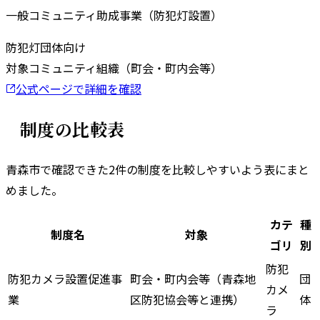
一般コミュニティ助成事業（防犯灯設置）
防犯灯
団体向け
対象
コミュニティ組織（町会・町内会等）
公式ページで詳細を確認
制度の比較表
青森市
で確認できた
2
件の制度を比較しやすいよう表にまと
めました。
カテ
種
制度名
対象
ゴリ
別
防犯
防犯カメラ設置促進事
町会・町内会等（青森地
団
カメ
業
区防犯協会等と連携）
体
ラ