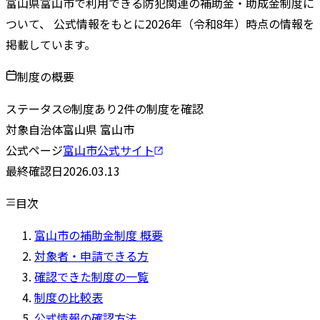
富山県
富山市
で利用できる防犯関連の補助金・助成金制度に
ついて、 公式情報をもとに
2026
年（令和
8
年）時点の情報を
掲載しています。
制度の概要
ステータス
制度あり
2
件の制度を確認
対象自治体
富山県
富山市
公式ページ
富山市
公式サイト
最終確認日
2026.03.13
目次
富山市の補助金制度 概要
対象者・申請できる方
確認できた制度の一覧
制度の比較表
公式情報の確認方法