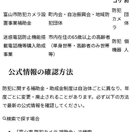
ゴリ
別
防犯
富山市防犯カメラ設
町内会・自治振興会・地域防
団
カメ
置事業補助金
犯団体
体
ラ
迷惑電話防止機能搭
市内在住の65歳以上の高齢者
防犯
個
載電話機等購入助成
（単身世帯・高齢者のみ世帯
機器
人
事業
等）
公式情報の確認方法
防犯に関する補助金・助成金制度は自治体ごとに異なり、年
度ごとに変更・廃止されることがあります。
必ず以下の方法
で最新の公式情報を確認してください。
検索で探す場合
「富山市 防犯カメラ 補助金」で検索