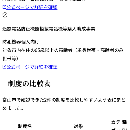
公式ページで詳細を確認
迷惑電話防止機能搭載電話機等購入助成事業
防犯機器
個人向け
対象
市内在住の65歳以上の高齢者（単身世帯・高齢者のみ
世帯等）
公式ページで詳細を確認
制度の比較表
富山市
で確認できた
2
件の制度を比較しやすいよう表にまと
めました。
カテ
種
制度名
対象