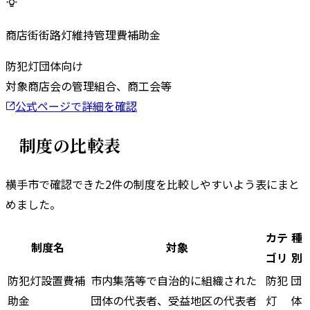
商店街街路灯維持管理費補助金
防犯灯
団体向け
対象
商店会の管理組合、商工会等
公式ページで詳細を確認
制度の比較表
横手市
で確認できた
2
件の制度を比較しやすいよう表にまと
めました。
カテ
種
制度名
対象
ゴリ
別
防犯灯設置費補
市内集落等で自治的に組織された
防犯
団
助金
団体の代表者、受益地区の代表者
灯
体