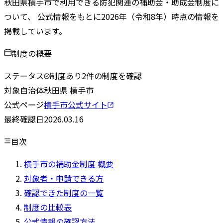
秋田県
横手市
で利用できる防犯関連の補助金・助成金制度に
ついて、 公式情報をもとに
2026
年（令和
8
年）時点の情報を
掲載しています。
制度の概要
ステータス
制度あり
2
件の制度を確認
対象自治体
秋田県
横手市
公式ページ
横手市
公式サイト
最終確認日
2026.03.16
目次
横手市の補助金制度 概要
対象者・申請できる方
確認できた制度の一覧
制度の比較表
公式情報の確認方法