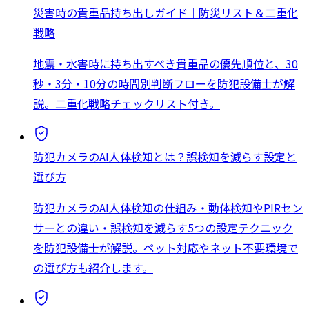
災害時の貴重品持ち出しガイド｜防災リスト＆二重化
戦略
地震・水害時に持ち出すべき貴重品の優先順位と、30
秒・3分・10分の時間別判断フローを防犯設備士が解
説。二重化戦略チェックリスト付き。
防犯カメラのAI人体検知とは？誤検知を減らす設定と
選び方
防犯カメラのAI人体検知の仕組み・動体検知やPIRセン
サーとの違い・誤検知を減らす5つの設定テクニック
を防犯設備士が解説。ペット対応やネット不要環境で
の選び方も紹介します。