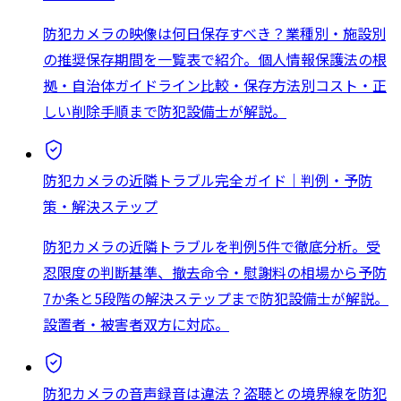
防犯カメラの映像は何日保存すべき？業種別・施設別
の推奨保存期間を一覧表で紹介。個人情報保護法の根
拠・自治体ガイドライン比較・保存方法別コスト・正
しい削除手順まで防犯設備士が解説。
防犯カメラの近隣トラブル完全ガイド｜判例・予防
策・解決ステップ
防犯カメラの近隣トラブルを判例5件で徹底分析。受
忍限度の判断基準、撤去命令・慰謝料の相場から予防
7か条と5段階の解決ステップまで防犯設備士が解説。
設置者・被害者双方に対応。
防犯カメラの音声録音は違法？盗聴との境界線を防犯