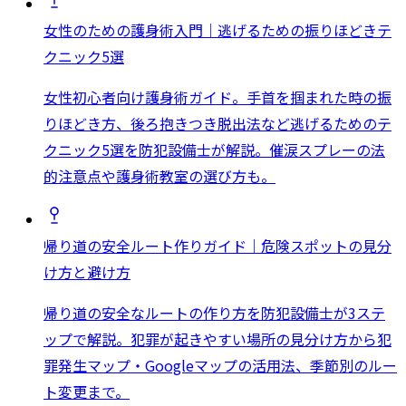
女性のための護身術入門｜逃げるための振りほどきテ
クニック5選
女性初心者向け護身術ガイド。手首を掴まれた時の振
りほどき方、後ろ抱きつき脱出法など逃げるためのテ
クニック5選を防犯設備士が解説。催涙スプレーの法
的注意点や護身術教室の選び方も。
帰り道の安全ルート作りガイド｜危険スポットの見分
け方と避け方
帰り道の安全なルートの作り方を防犯設備士が3ステ
ップで解説。犯罪が起きやすい場所の見分け方から犯
罪発生マップ・Googleマップの活用法、季節別のルー
ト変更まで。