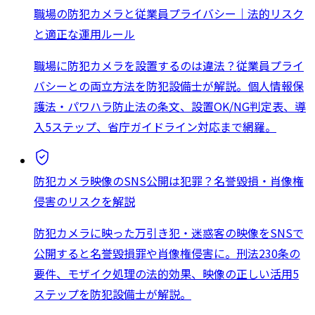
職場の防犯カメラと従業員プライバシー｜法的リスク
と適正な運用ルール
職場に防犯カメラを設置するのは違法？従業員プライ
バシーとの両立方法を防犯設備士が解説。個人情報保
護法・パワハラ防止法の条文、設置OK/NG判定表、導
入5ステップ、省庁ガイドライン対応まで網羅。
防犯カメラ映像のSNS公開は犯罪？名誉毀損・肖像権
侵害のリスクを解説
防犯カメラに映った万引き犯・迷惑客の映像をSNSで
公開すると名誉毀損罪や肖像権侵害に。刑法230条の
要件、モザイク処理の法的効果、映像の正しい活用5
ステップを防犯設備士が解説。