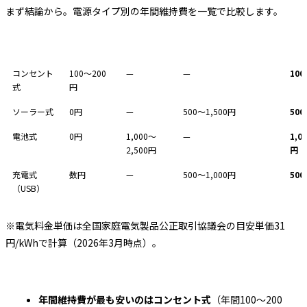
まず結論から。電源タイプ別の年間維持費を一覧で比較します。
電源タイプ
年間電気代
年間電池代
バッテリー交換（年割）
年間
コンセント
100〜200
—
—
10
式
円
ソーラー式
0円
—
500〜1,500円
500
電池式
0円
1,000〜
—
1,0
2,500円
円
充電式
数円
—
500〜1,000円
500
（USB）
※電気料金単価は全国家庭電気製品公正取引協議会の目安単価31
円/kWhで計算（2026年3月時点）。
年間維持費が最も安いのはコンセント式
（年間100〜200