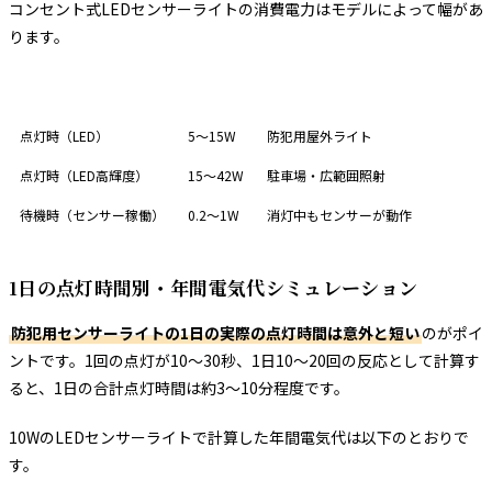
コンセント式LEDセンサーライトの消費電力はモデルによって幅があ
ります。
区分
消費電力
代表的な用途
点灯時（LED）
5〜15W
防犯用屋外ライト
点灯時（LED高輝度）
15〜42W
駐車場・広範囲照射
待機時（センサー稼働）
0.2〜1W
消灯中もセンサーが動作
1日の点灯時間別・年間電気代シミュレーション
防犯用センサーライトの1日の実際の点灯時間は意外と短い
のがポイ
ントです。1回の点灯が10〜30秒、1日10〜20回の反応として計算す
ると、1日の合計点灯時間は約3〜10分程度です。
10WのLEDセンサーライトで計算した年間電気代は以下のとおりで
す。