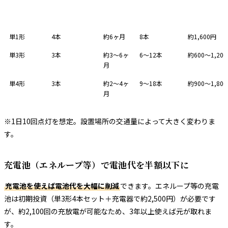
電池タイプ
1回の使用本数
交換頻度
年間消費本数
年間電池代（
単1形
4本
約6ヶ月
8本
約1,600円
単3形
3本
約3〜6ヶ
6〜12本
約600〜1,20
月
単4形
3本
約2〜4ヶ
9〜18本
約900〜1,80
月
※1日10回点灯を想定。設置場所の交通量によって大きく変わりま
す。
充電池（エネループ等）で電池代を半額以下に
充電池を使えば電池代を大幅に削減
できます。エネループ等の充電
池は初期投資（単3形4本セット＋充電器で約2,500円）が必要です
が、約2,100回の充放電が可能なため、3年以上使えば元が取れま
す。