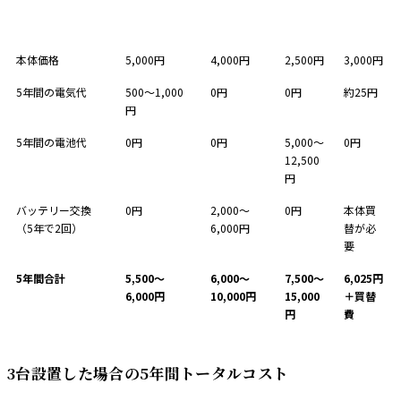
コスト項目
コンセント式
ソーラー式
電池式
充電式
本体価格
5,000円
4,000円
2,500円
3,000円
5年間の電気代
500〜1,000
0円
0円
約25円
円
5年間の電池代
0円
0円
5,000〜
0円
12,500
円
バッテリー交換
0円
2,000〜
0円
本体買
（5年で2回）
6,000円
替が必
要
5年間合計
5,500〜
6,000〜
7,500〜
6,025円
6,000円
10,000円
15,000
＋買替
円
費
3台設置した場合の5年間トータルコスト