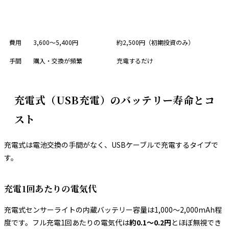
比較
アルカリ乾電池（3年間）
充電池（3年間）
費用
3,600〜5,400円
約2,500円（初期投資のみ）
手間
購入・交換が頻繁
充電するだけ
充電式（USB充電）のバッテリー寿命とコ
スト
充電式は電池交換の手間がなく、USBケーブルで充電するタイプで
す。
充電1回あたりの電気代
充電式センサーライトの内蔵バッテリー容量は1,000〜2,000mAh程
度です。フル充電1回あたりの電気代は
約0.1〜0.2円
とほぼ無視でき