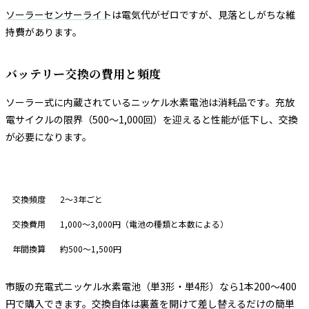
ソーラーセンサーライト
は電気代がゼロですが、見落としがちな維
持費があります。
バッテリー交換の費用と頻度
ソーラー式に内蔵されているニッケル水素電池は消耗品です。充放
電サイクルの限界（500〜1,000回）を迎えると性能が低下し、交換
が必要になります。
項目
内容
交換頻度
2〜3年ごと
交換費用
1,000〜3,000円（電池の種類と本数による）
年間換算
約500〜1,500円
市販の充電式ニッケル水素電池（単3形・単4形）なら1本200〜400
円で購入できます。交換自体は裏蓋を開けて差し替えるだけの簡単