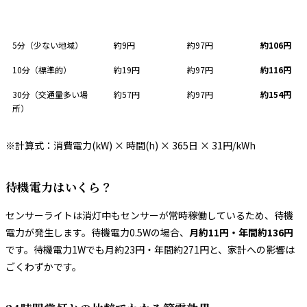
1日の合計点灯時間
年間点灯電気代
年間待機電気代
年間合計
5分（少ない地域）
約9円
約97円
約106円
10分（標準的）
約19円
約97円
約116円
30分（交通量多い場
約57円
約97円
約154円
所）
※計算式：消費電力(kW) × 時間(h) × 365日 × 31円/kWh
待機電力はいくら？
センサーライトは消灯中もセンサーが常時稼働しているため、待機
電力が発生します。待機電力0.5Wの場合、
月約11円・年間約136円
です。待機電力1Wでも月約23円・年間約271円と、家計への影響は
ごくわずかです。