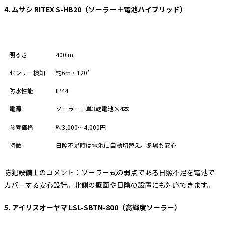
4. ムサシ RITEX S-HB20（ソーラー＋電池ハイブリッド）
項目
スペック
明るさ
400lm
センサー検知
約6m・120°
防水性能
IP44
電源
ソーラー＋単3乾電池×4本
参考価格
約3,000〜4,000円
特徴
日照不足時は電池に自動切替え。冬場も安心
防犯設備士のコメント：ソーラー式の弱点である日照不足を電池で
カバーする安心設計。北側の壁面や日陰の設置にも対応できます。
5. アイリスオーヤマ LSL-SBTN-800（高輝度ソーラー）