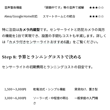
音声警告機能
「録画中です」等の音声で威嚇
★★★☆☆
Alexa/Google Home対応
スマートホームとの統合
★★★☆☆
特に注目は
カメラ内蔵型
です。センサーライトと防犯カメラの両方
の機能を1台で実現でき、設置の手間もコストも半減します。詳しく
は「
カメラ付きセンサーライトおすすめ6選
」をご覧ください。
Step 8: 予算とランニングコストで決める
センサーライトの初期費用とランニングコストの目安です。
価格帯
特徴
代表的な製品
1,500〜3,000円
乾電池式・シンプル機能
賃貸向け、置き型
3,000〜6,000円
ソーラー式・中程度の明る
一般家庭の入門機
さ