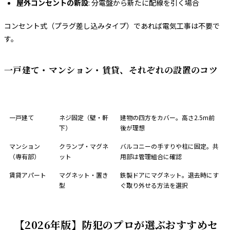
屋外コンセントの新設
: 分電盤から新たに配線を引く場合
コンセント式（プラグ差し込みタイプ）であれば電気工事は不要で
す。
一戸建て・マンション・賃貸、それぞれの設置のコツ
住居タイプ
推奨取り付け方法
設置のコツ
一戸建て
ネジ固定（壁・軒
建物の四方をカバー。高さ2.5m前
下）
後が理想
マンション
クランプ・マグネ
バルコニーの手すりや柱に固定。共
（専有部）
ット
用部は管理組合に確認
賃貸アパート
マグネット・置き
鉄製ドアにマグネット。退去時にす
型
ぐ取り外せる方法を選択
【2026年版】防犯のプロが選ぶおすすめセ