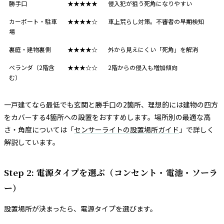
勝手口
★★★★★
侵入犯が狙う死角になりやすい
カーポート・駐車
★★★★☆
車上荒らし対策。不審者の早期検知
場
裏庭・建物裏側
★★★★☆
外から見えにくい「死角」を解消
ベランダ（2階含
★★★☆☆
2階からの侵入も増加傾向
む）
一戸建てなら最低でも玄関と勝手口の2箇所、理想的には建物の四方
をカバーする4箇所への設置をおすすめします。場所別の最適な高
さ・角度については「
センサーライトの設置場所ガイド
」で詳しく
解説しています。
Step 2: 電源タイプを選ぶ（コンセント・電池・ソーラ
ー）
設置場所が決まったら、電源タイプを選びます。