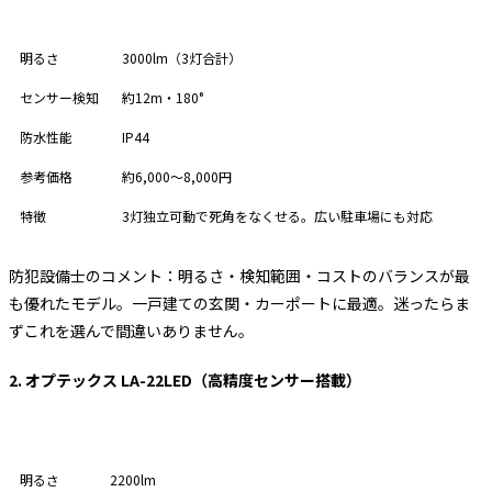
項目
スペック
明るさ
3000lm（3灯合計）
センサー検知
約12m・180°
防水性能
IP44
参考価格
約6,000〜8,000円
特徴
3灯独立可動で死角をなくせる。広い駐車場にも対応
防犯設備士のコメント：明るさ・検知範囲・コストのバランスが最
も優れたモデル。一戸建ての玄関・カーポートに最適。迷ったらま
ずこれを選んで間違いありません。
2. オプテックス LA-22LED（高精度センサー搭載）
項目
スペック
明るさ
2200lm