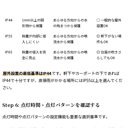
IP規格
防塵
防水
屋外適性
IP44
1mm以上の固
あらゆる方向からの水
○ 一般的な屋外
形物から保護
の飛まつから保護
設置OK
IP55
粉塵が内部に侵
あらゆる方向からの噴
◎ 軒下がない場
入しにくい
流水から保護
所もOK
IP65
粉塵の侵入を完
あらゆる方向からの噴
◎ 台風の吹きさ
全に防止
流水から保護
らしでもOK
屋外設置の最低基準はIP44
です。軒下やカーポートの下であれば
IP44で十分ですが、直接雨がかかる場所にはIP55以上を選んでくだ
さい。
Step 6: 点灯時間・点灯パターンを確認する
点灯時間や点灯パターンの設定機能も重要な選択基準です。