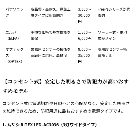
パナソニッ
高品質・高耐久。電気工
3,000〜
FreePaシリーズが代
ク
事タイプは新築向き
30,000
表的
円
エルパ
手頃な価格で基本性能を
1,500〜
ソーラー式・電池
（ELPA）
確保
6,000円
式がメイン
オプテック
業務用センサーの技術を
8,000〜
高精度センサー搭
ス
家庭用に応用。高精度
35,000
載モデル
（OPTEX）
円
【コンセント式】安定した明るさで防犯力が高いおす
すめモデル
コンセント式は電池切れや日照不足の心配がなく、安定した明るさ
を維持できるため、防犯用途に最もおすすめの電源タイプです。
1. ムサシ RITEX LED-AC3036（3灯ワイドタイプ）