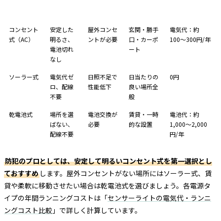
電源タイプ
メリット
デメリット
適した場所
年間コスト目安
コンセント
安定した
屋外コンセ
玄関・勝手
電気代：約
式（AC）
明るさ、
ントが必要
口・カーポ
100〜300円/年
電池切れ
ート
なし
ソーラー式
電気代ゼ
日照不足で
日当たりの
0円
ロ、配線
性能低下
良い場所全
不要
般
乾電池式
場所を選
電池交換が
賃貸・一時
電池代：約
ばない、
必要
的な設置
1,000〜2,000
配線不要
円/年
防犯のプロとしては、安定して明るいコンセント式を第一選択とし
ておすすめ
します。屋外コンセントがない場所にはソーラー式、賃
貸や柔軟に移動させたい場合は乾電池式を選びましょう。各電源タ
イプの年間ランニングコストは「
センサーライトの電気代・ランニ
ングコスト比較
」で詳しく計算しています。