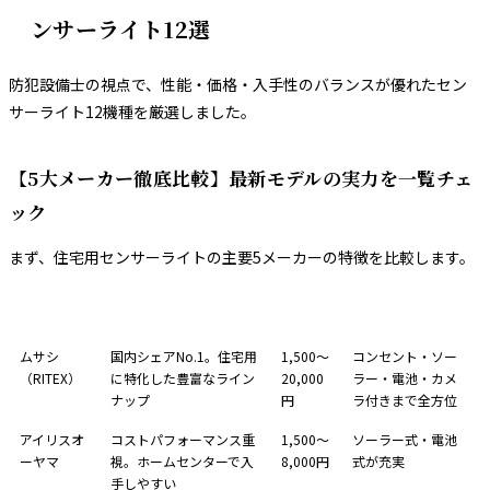
ンサーライト12選
防犯設備士の視点で、性能・価格・入手性のバランスが優れたセン
サーライト12機種を厳選しました。
【5大メーカー徹底比較】最新モデルの実力を一覧チェ
ック
まず、住宅用センサーライトの主要5メーカーの特徴を比較します。
メーカー
特徴
価格帯
ラインナップ
ムサシ
国内シェアNo.1。住宅用
1,500〜
コンセント・ソー
（RITEX）
に特化した豊富なライン
20,000
ラー・電池・カメ
ナップ
円
ラ付きまで全方位
アイリスオ
コストパフォーマンス重
1,500〜
ソーラー式・電池
ーヤマ
視。ホームセンターで入
8,000円
式が充実
手しやすい