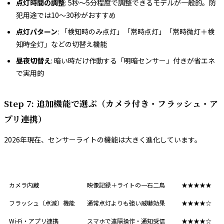
点灯時間の調整
: 5秒〜5分程度で調整できるモデルが一般的。防
犯用途では10〜30秒がおすすめ
点灯パターン
: 「検知時のみ点灯」「常時点灯」「常時微灯＋検
知時全灯」などの切替え機能
昼夜切替え
: 暗い時だけ作動する「明暗センサー」付きが省エネ
で実用的
Step 7: 追加機能で選ぶ（カメラ付き・フラッシュ・ア
プリ連携）
2026年現在、センサーライトの機能は大きく進化しています。
追加機能
効果
おすすめ度
カメラ内蔵
映像記録＋ライトの一石二鳥
★★★★★
フラッシュ（点滅）機能
通常点灯よりも強い威嚇効果
★★★★☆
Wi-Fi・アプリ連携
スマホで遠隔操作・通知受信
★★★★☆