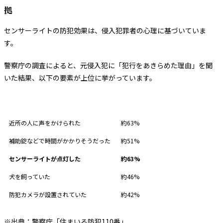
拠
センサーライトの防犯効果は、侵入犯罪者の心理に基づいていま
す。
警察庁の調査によると、元侵入犯に「犯行をあきらめた理由」を聞
いた結果、以下の要素が上位に挙がっています。
犯行をあきらめた要素
回答率
近所の人に声をかけられた
約63%
補助錠などで時間がかかりそうだった
約51%
センサーライトが点灯した
約63%
犬を飼っていた
約46%
防犯カメラが設置されていた
約42%
※出典：
警察庁「住まいる防犯110番」