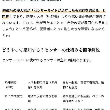
約63%の侵入犯が「センサーライトが点灯したら犯行を諦める」と
回答
しており、防犯カメラ（約42%）よりも高い抑止効果が報告さ
れています。これは、光が当たることで「自分の姿が周囲から見えて
しまう」という恐怖が、犯罪者にとって最も大きな障壁になるため
です。
どうやって感知する？センサーの仕組みを簡単解説
センサーライトに使われるセンサーは主に3種類あります。
センサー種類
仕組み
特徴
赤外線式
人や動物の体温（赤外
最も一般的。安価で省電力。動
（PIR）
線）を検知
物にも反応
マイクロ波式
電波の反射で動きを検
壁や窓越しにも反応。ペットの
知
誤作動が少ない
ハイブリッド
赤外線＋マイクロ波を
誤検知が少なく高精度。価格は