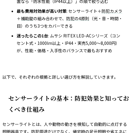
置なら「防水性能（IP44以上）」の順で絞り込む
最も費用対効果が高い対策
: センサーライト＋
防犯カメラ
＋
補助錠
の組み合わせで、
防犯の4原則
（光・音・時間・
目）のうち3つをカバーできる
迷ったらこの1台
: ムサシ RITEX LED-ACシリーズ（コン
セント式・1000lm以上・IP44・実売5,000〜8,000円）
が、性能・価格・入手性のバランスで最もおすすめ
以下で、それぞれの根拠と詳しい選び方を解説していきます。
センサーライトの基本：防犯効果と知ってお
くべき仕組み
センサーライトとは、人や動物の動きを検知して自動的に点灯する
照明器具です。防犯用途だけでなく、帰宅時の足元照明や省エネに