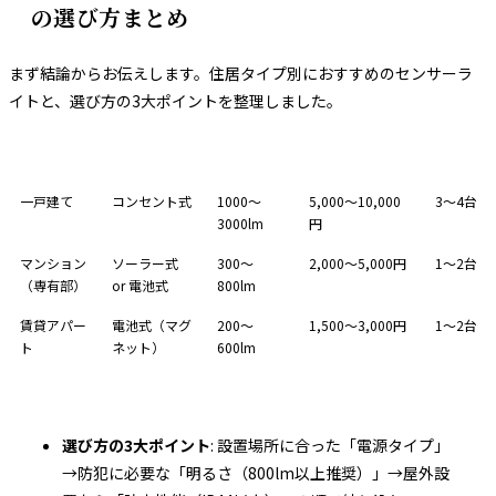
の選び方まとめ
まず結論からお伝えします。住居タイプ別におすすめのセンサーラ
イトと、選び方の3大ポイントを整理しました。
住居タイプ
おすすめ電源
明るさ目安
予算目安（1台）
おすすめ
一戸建て
コンセント式
1000〜
5,000〜10,000
3〜4台
3000lm
円
マンション
ソーラー式
300〜
2,000〜5,000円
1〜2台
（専有部）
or 電池式
800lm
賃貸アパー
電池式（マグ
200〜
1,500〜3,000円
1〜2台
ト
ネット）
600lm
選び方の3大ポイント
: 設置場所に合った「電源タイプ」
→防犯に必要な「明るさ（800lm以上推奨）」→屋外設