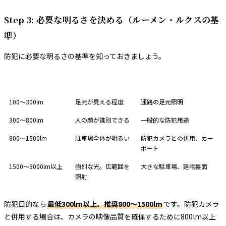
Step 3: 必要な明るさを決める（ルーメン・ルクスの基
準）
防犯に必要な明るさの基準を知っておきましょう。
明るさ（ルーメン）
イメージ
推奨用途
100〜300lm
足元が見える程度
通路の足元照明
300〜800lm
人の顔が識別できる
一般的な防犯用途
800〜1500lm
駐車場全体が明るい
防犯カメラとの併用、カー
ポート
1500〜3000lm以上
強烈な光。広範囲を
大きな駐車場、建物裏面
照射
防犯目的なら
最低300lm以上、推奨800〜1500lm
です。防犯カメラ
と併用する場合は、カメラの映像品質を確保するために800lm以上