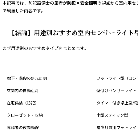
本記事では、防犯設備士の筆者が
防犯×安全照明
の視点から室内用セ
で網羅した内容です。
【結論】用途別おすすめ室内センサーライト
まず用途別のおすすめタイプをまとめます。
用途
おすすめタイプ
廊下・階段の足元照明
フットライト型（コン
玄関内の自動点灯
壁付けセンサーライト
在宅偽装（防犯）
タイマー付き卓上型/
クローゼット・収納
小型スティック型
高齢者の夜間動線
常夜灯兼用フットライ