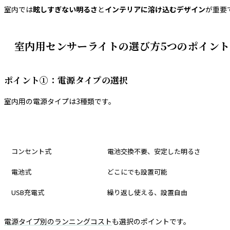
室内では
眩しすぎない明るさ
と
インテリアに溶け込むデザイン
が重要
室内用センサーライトの選び方5つのポイント
ポイント①：電源タイプの選択
室内用の電源タイプは3種類です。
電源タイプ
メリット
コンセント式
電池交換不要、安定した明るさ
電池式
どこにでも設置可能
USB充電式
繰り返し使える、設置自由
電源タイプ別のランニングコスト
も選択のポイントです。