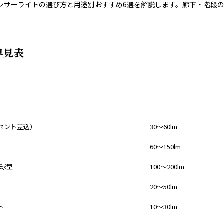
ンサーライトの選び方と用途別おすすめ6選を解説します。廊下・階段
早見表
明るさ目安
セント差込）
30〜60lm
60〜150lm
電球型
100〜200lm
20〜50lm
ト
10〜30lm