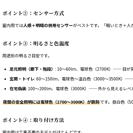
ポイント②：センサー方式
室内用では
人感＋明暗の併用センサー
がベストです。「暗いとき＋人
ポイント③：明るさと色温度
用途別の明るさ目安です。
足元照明（廊下・階段）
: 10〜60lm、電球色（2700K）── 
玄関・トイレ
: 60〜150lm、電球色〜温白色（3000〜3500K）
在宅偽装
: 100〜200lm、電球色（3000K）── 外から見えるレ
夜間の安全照明には電球色（2700〜3000K）が鉄則
です。昼白色（5
ポイント④：取り付け方法
室内用は工事不要のモデルがほとんどです。