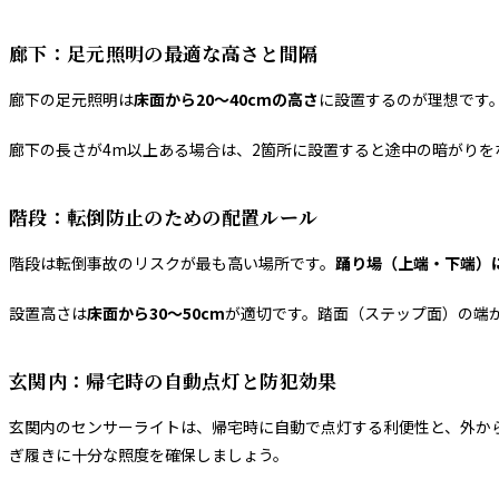
廊下：足元照明の最適な高さと間隔
廊下の足元照明は
床面から20〜40cmの高さ
に設置するのが理想です
廊下の長さが4m以上ある場合は、2箇所に設置すると途中の暗がりを
階段：転倒防止のための配置ルール
階段は転倒事故のリスクが最も高い場所です。
踊り場（上端・下端）
設置高さは
床面から30〜50cm
が適切です。踏面（ステップ面）の端
玄関内：帰宅時の自動点灯と防犯効果
玄関内のセンサーライトは、帰宅時に自動で点灯する利便性と、外か
ぎ履きに十分な照度を確保しましょう。