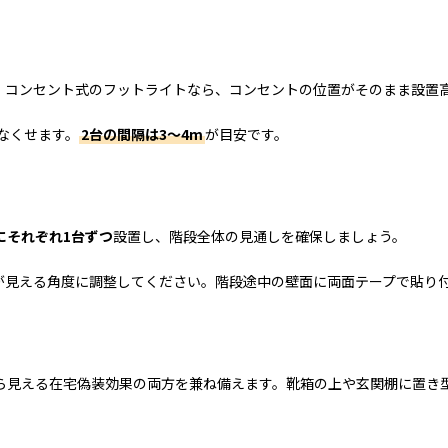
。コンセント式のフットライトなら、コンセントの位置がそのまま設置
なくせます。
2台の間隔は3〜4m
が目安です。
にそれぞれ1台ずつ
設置し、階段全体の見通しを確保しましょう。
が見える角度に調整してください。階段途中の壁面に両面テープで貼り
ら見える在宅偽装効果の両方を兼ね備えます。靴箱の上や玄関棚に置き