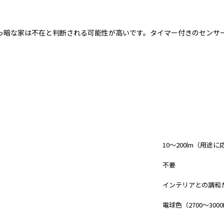
っ暗な家は不在と判断される可能性が高いです。タイマー付きのセンサ
室内用
10〜200lm（用途
不要
インテリアとの調和
電球色（2700〜300