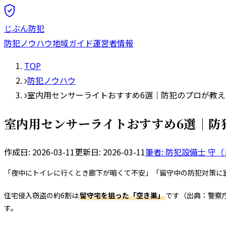
じぶん防犯
防犯ノウハウ
地域ガイド
運営者情報
TOP
防犯ノウハウ
室内用センサーライトおすすめ6選｜防犯のプロが教
室内用センサーライトおすすめ6選｜防
作成日:
2026-03-11
更新日:
2026-03-11
筆者: 防犯設備士
守（
「夜中にトイレに行くとき廊下が暗くて不安」「留守中の防犯対策に
住宅侵入窃盗の約6割は
留守宅を狙った「空き巣」
です（出典：
警察
す。