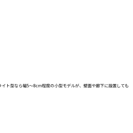
イト型なら幅5〜8cm程度の小型モデルが、壁面や廊下に設置しても