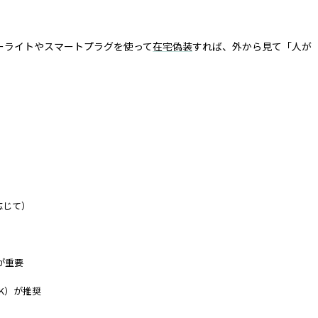
ーライトやスマートプラグを使って
在宅偽装
すれば、外から見て「人が
に応じて）
が重要
0K）が推奨