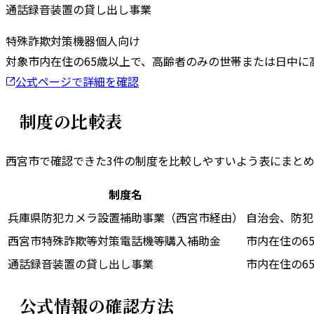
通話録音装置の貸し出し事業
特殊詐欺対策機器
個人向け
対象
市内在住の65歳以上で、高齢者のみの世帯または日中に
公式ページで詳細を確認
制度の比較表
西宮市
で確認できた
3
件の制度を比較しやすいよう表にまと
制度名
兵庫県防犯カメラ設置補助事業（西宮市経由）
自治会、防犯
西宮市特殊詐欺等対策電話機等購入補助金
市内在住の6
通話録音装置の貸し出し事業
市内在住の6
公式情報の確認方法