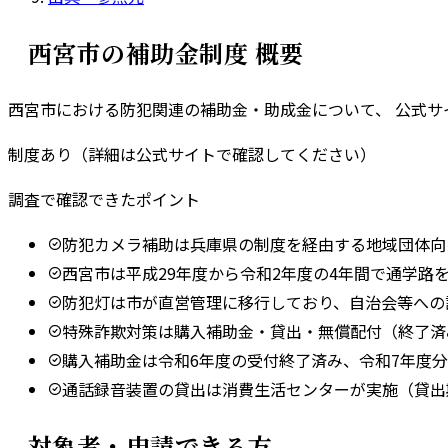
西宮市
の補助金制度 概要
西宮市
における防犯関連の補助金・助成金について、 公式
制度あり（詳細は公式サイトで確認してください）
調査で確認できたポイント
防犯カメラ補助は兵庫県の制度を経由する地域団体向
西宮市は平成29年度から令和2年度の4年間で通学路
防犯灯は市が直営管理に移行しており、自治会等への
特殊詐欺対策は購入補助金・貸出・無償配付（終了済
購入補助金は令和6年度の受付終了済み、令和7年度
通話録音装置の貸出は消費生活センターが実施（貸出
対象者・申請できる方