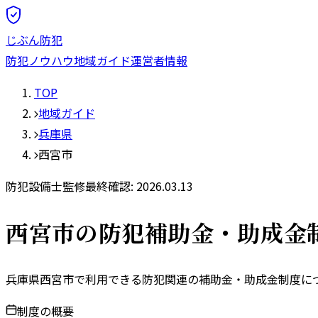
じぶん防犯
防犯ノウハウ
地域ガイド
運営者情報
TOP
地域ガイド
兵庫県
西宮市
防犯設備士監修
最終確認:
2026.03.13
西宮市
の防犯補助金・助成金
兵庫県
西宮市
で利用できる防犯関連の補助金・助成金制度につ
制度の概要