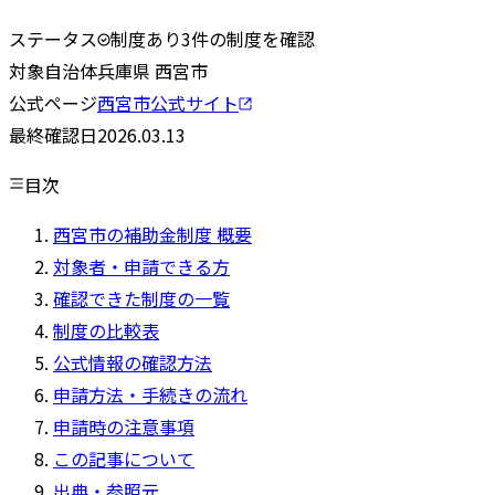
ステータス
制度あり
3
件の制度を確認
対象自治体
兵庫県
西宮市
公式ページ
西宮市
公式サイト
最終確認日
2026.03.13
目次
西宮市の補助金制度 概要
対象者・申請できる方
確認できた制度の一覧
制度の比較表
公式情報の確認方法
申請方法・手続きの流れ
申請時の注意事項
この記事について
出典・参照元