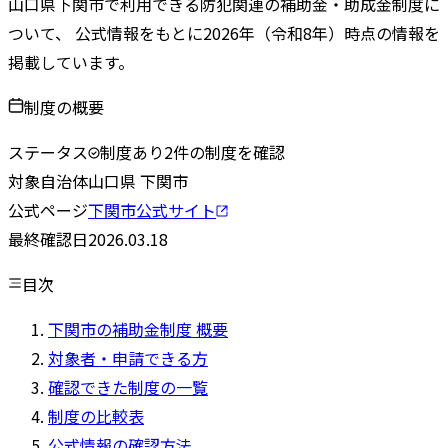
山口県
下関市
で利用できる防犯関連の補助金・助成金制度に
ついて、 公式情報をもとに
2026
年（令和
8
年）時点の情報を
掲載しています。
制度の概要
ステータス
制度あり
2
件の制度を確認
対象自治体
山口県
下関市
公式ページ
下関市
公式サイト
最終確認日
2026.03.18
目次
下関市の補助金制度 概要
対象者・申請できる方
確認できた制度の一覧
制度の比較表
公式情報の確認方法