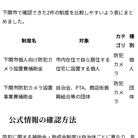
下関市
で確認できた
2
件の制度を比較しやすいよう表にまと
めました。
カテ
種
制度名
対象
ゴリ
別
防犯
下関市個人向け防犯カ
市内在住で自ら居住する
個
カメ
メラ設置費補助金
住宅に設置する個人
人
ラ
防犯
下関市防犯カメラ設置
自治会、PTA、商店街振
団
カメ
事業費補助金
興組合等の団体
体
ラ
公式情報の確認方法
防犯に関する補助金・助成金制度は自治体ごとに異なり、年