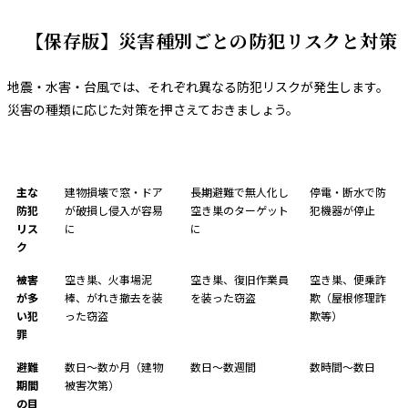
【保存版】災害種別ごとの防犯リスクと対策
地震・水害・台風では、それぞれ異なる防犯リスクが発生します。
災害の種類に応じた対策を押さえておきましょう。
項目
地震
水害（洪水・浸水）
台風
主な
建物損壊で窓・ドア
長期避難で無人化し
停電・断水で防
防犯
が破損し侵入が容易
空き巣のターゲット
犯機器が停止
リス
に
に
ク
被害
空き巣、火事場泥
空き巣、復旧作業員
空き巣、便乗詐
が多
棒、がれき撤去を装
を装った窃盗
欺（屋根修理詐
い犯
った窃盗
欺等）
罪
避難
数日〜数か月（建物
数日〜数週間
数時間〜数日
期間
被害次第）
の目