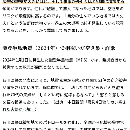
災害の規模が大きいほど、そして復旧が長引くほど犯罪は増加する
傾向があります。住民が避難して無人になった地域では、空き巣の
リスクが飛躍的に高まるのです。「自分の住んでいる地域では大丈
夫」という油断は禁物です。過去の大災害で必ず発生している犯罪
であることを、しっかり認識しておきましょう。
能登半島地震（2024年）で相次いだ空き巣・詐欺
2024年1月1日に発生した能登半島地震（M7.6）では、発災直後から
被災地での犯罪が問題となりました。
石川県警の発表によると、地震発生から約2か月間で51件の窃盗被害
が確認されています。輪島市では、半壊した自宅からみかんを盗ま
れた70代の夫婦が「しんどい時に泥棒するなんて」と怒りと悲しみ
を語る報道もありました。（出典：
中日新聞「震災4日後ミカン盗ま
れた夫婦が心境」
）
石川県警は被災地でのパトロールを強化し、全国から応援の警察官
を派遣して対応にあたりましたが、広範囲の被災地すべてをカバーす