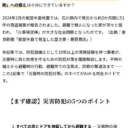
欺」への備え
は十分にできていますか？
2024年1月の能登半島地震では、石川県内で発災から約2か月間に51
件の窃盗被害が報告されました。避難で無人になった家が次々と狙
われ、「火事場泥棒」が大きな社会問題となったのです。（出典：
東
京新聞「能登半島で発生した空き巣・悪質商法」
）
本記事では、防犯設備士として10年以上の実務経験を持つ筆者が、
災害時に命と財産を守るための防犯対策を徹底解説します。平時の
備えから避難時の行動、避難所での注意点、詐欺の撃退法まで——
この1記事で「災害時の防犯対策」のすべてがわかる完全ガイドで
す。
【まず確認】災害防犯の5つのポイント
すべての窓とドアを施錠してから避難する
— 災害時の侵