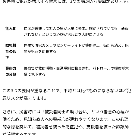
災害時に犯罪が増加する背景には、3つの構造的な要因があります。
要因
内容
無人化
住民が避難して無人の家が大量に発生。施錠されていても「通報
されない」という安心感が犯罪者を大胆にさせる
監視機
停電で防犯カメラやセンサーライトが機能停止。街灯も消え、暗
能の低
闇が犯罪を助長する
下
警察力
警察官が救助活動・交通規制に動員され、パトロールの頻度が大
の分散
幅に低下する
この3つの要因が重なることで、平時とは比べものにならないほど犯
罪リスクが高まります。
さらに、災害時には「被災者同士の助け合い」という善意の心理が
働くため、見知らぬ人への警戒心が薄れやすくなります。この心理
的な隙を突いて、被災者を装った窃盗犯や、支援者を装った詐欺師
が暗躍するのです。