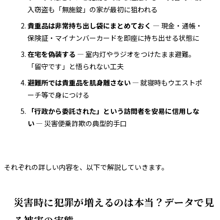
入窃盗も「無施錠」の家が最初に狙われる
貴重品は非常持ち出し袋にまとめておく
— 現金・通帳・
保険証・マイナンバーカードを即座に持ち出せる状態に
在宅を偽装する
— 室内灯やラジオをつけたまま避難。
「留守です」と悟られない工夫
避難所では貴重品を肌身離さない
— 就寝時もウエストポ
ーチ等で身につける
「行政から委託された」という訪問者を安易に信用しな
い
— 災害便乗詐欺の典型的手口
それぞれの詳しい内容を、以下で解説していきます。
災害時に犯罪が増えるのは本当？データで見