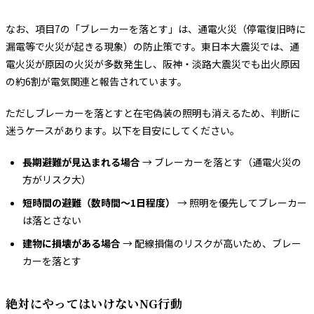
なお、項目7の「ブレーカーを落とす」は、通電火災（停電復旧時に
漏電等で火災が起きる現象）の防止策です。東日本大震災では、通
電火災が原因の火災が多数発生し、阪神・淡路大震災でも出火原因
の約6割が電気関連と報告されています。
ただしブレーカーを落とすと在宅偽装の照明も消えるため、判断に
迷うケースがあります。以下を目安にしてください。
長期避難が見込まれる場合
→ ブレーカーを落とす（通電火災の
方がリスク大）
短時間の避難（数時間〜1日程度）
→ 照明を優先してブレーカー
は落とさない
建物に損壊がある場合
→ 配線損傷のリスクが高いため、ブレー
カーを落とす
絶対にやってはいけないNG行動