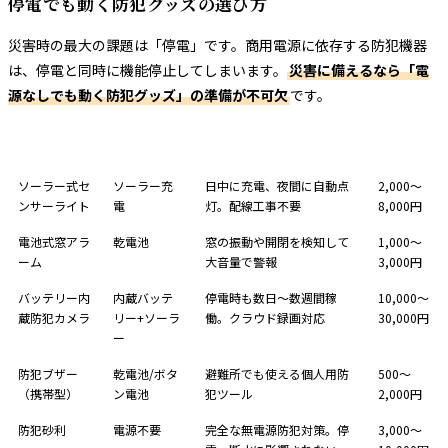
停電でも動く防犯グッズの選び方
災害時の最大の課題は「停電」です。商用電源に依存する防犯機器
は、停電と同時に機能停止してしまいます。
災害に備えるなら「電
源なしでも動く防犯グッズ」の準備が不可欠
です。
防犯グッズ
電源タイプ
特徴
価格帯
ソーラー式セ
ソーラー充
日中に充電、夜間に自動点
2,000〜
ンサーライト
電
灯。配線工事不要
8,000円
電池式窓アラ
乾電池
窓の振動や開閉を検知して
1,000〜
ーム
大音量で警報
3,000円
バッテリー内
内蔵バッテ
停電時も数日〜数週間稼
10,000〜
蔵防犯カメラ
リー+ソーラ
働。クラウド録画対応
30,000円
ー
防犯ブザー
乾電池/ボタ
避難所でも使える個人用防
500〜
（携帯型）
ン電池
犯ツール
2,000円
防犯砂利
電源不要
完全な無電源防犯対策。停
3,000〜