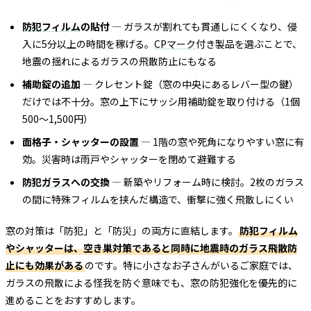
防犯フィルム
の貼付
— ガラスが割れても貫通しにくくなり、侵
入に5分以上の時間を稼げる。
CPマーク
付き製品を選ぶことで、
地震の揺れによるガラスの飛散防止にもなる
補助錠の追加
— クレセント錠（窓の中央にあるレバー型の鍵）
だけでは不十分。窓の上下にサッシ用補助錠を取り付ける（1個
500〜1,500円）
面格子・シャッターの設置
— 1階の窓や死角になりやすい窓に有
効。災害時は雨戸やシャッターを閉めて避難する
防犯ガラス
への交換
— 新築やリフォーム時に検討。2枚のガラス
の間に特殊フィルムを挟んだ構造で、衝撃に強く飛散しにくい
窓の対策は「防犯」と「防災」の両方に直結します。
防犯フィルム
やシャッターは、空き巣対策であると同時に地震時のガラス飛散防
止にも効果がある
のです。特に小さなお子さんがいるご家庭では、
ガラスの飛散による怪我を防ぐ意味でも、窓の防犯強化を優先的に
進めることをおすすめします。