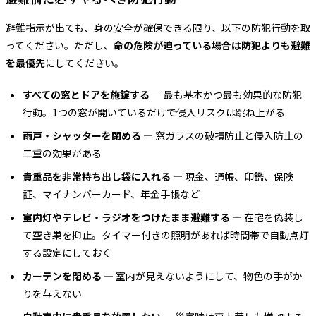
避難指示が出ても、身の安全が確保できる限り、以下の防犯行動を取
ってください。ただし、
命の危険が迫っている場合は防犯よりも避難
を最優先
にしてください。
すべての窓とドアを施錠する
— 最も基本かつ最も効果的な防犯
行動。1つの窓が開いているだけで侵入リスクは跳ね上がる
雨戸・シャッターを閉める
— 窓ガラスの破損防止と侵入防止の
二重の効果がある
貴重品を非常持ち出し袋に入れる
— 現金、通帳、印鑑、保険
証、マイナンバーカード、年金手帳など
室内灯やテレビ・ラジオをつけたまま避難する
— 在宅を偽装し
て空き巣を抑止。タイマー付きの照明があれば時間帯で自動点灯
する設定にしておく
カーテンを閉める
— 室内が見えないようにして、物色の手がか
りを与えない