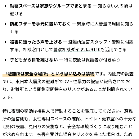
就寝スペースは家族やグループでまとまる
— 知らない人の隣は
避ける
防犯ブザー
を手元に置いておく
— 緊急時に大音量で周囲に知ら
せる
被害に遭ったら声を上げる
— 避難所運営スタッフ・警察に相談
する。相談窓口として
警察相談ダイヤル#9110
も活用できる
子どもから目を離さない
— 特に夜間は保護者が付き添う
「避難所は安全な場所」という思い込みは禁物
です。内閣府の調査
では、東日本大震災の避難所でDV・性暴力の被害が報告されてお
り、避難所という閉鎖空間特有のリスクがあることが指摘されてい
ます。
特に
夜間の移動
は複数人で行動することを徹底してください。避難
所の運営側も、女性専用スペースの確保、トイレ・更衣室への十分な
照明の設置、見回りの実施など、安全な環境づくりに取り組むこと
が求められます。被害を受けた場合やリスクを感じた場合は、ため