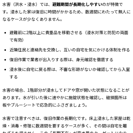
水害（洪水・浸水）では、
避難期間が長期化しやすい
のが特徴で
す。浸水した家は復旧に時間がかかるため、数週間にわたって無人に
なるケースが少なくありません。
避難前に2階以上に貴重品を移動させる（浸水対策と防犯の両面
で有効）
近隣住民と連絡先を交換し、互いの自宅を気にかける体制を作る
復旧作業で業者が出入りする際は、身元確認を徹底する
浸水後に自宅に戻る際は、不審な形跡がないか確認してから入室
する
水害の場合、1階部分が浸水してドアや窓が開いた状態になることが
あります。水が引いた後に速やかに施錠状態を確認し、破損箇所は
板やブルーシートで応急的にふさぎましょう。
水害で注意すべきは、復旧作業の長期化です。床上浸水した家屋は乾
燥・消毒・修理に数週間を要するケースが多く、その間は自宅を離
れざるを得ません。この「長期不在」が空き巣のターゲットになり