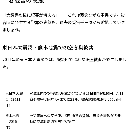
る被害の実態
「大災害の後に犯罪が増える」——これは残念ながら事実です。災
害時に発生する犯罪の実態を、過去の災害データから確認していき
ましょう。
東日本大震災・熊本地震での空き巣被害
2011年の東日本大震災では、被災地で深刻な窃盗被害が発生しまし
た。
災害
主な被害
東日本大震
宮城県内の窃盗被害総額が発災から26日間で約1億円。ATM
災（2011
窃盗被害は同年7月までに22件、被害総額約1億8,000万円
年）
熊本地震
被災家屋への空き巣、避難所での盗難、義援金詐欺が多発。
（2016
特に益城町周辺で被害が集中
年）