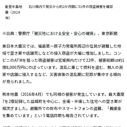
能登半島地
石川県内で発災から約2か月間に51件の窃盗被害を確認
震（2024
年）
※出典：
警察庁「被災地における安全・安心の確保」
、
東京新聞
東日本大震災では、福島第一原子力発電所周辺の住民が避難した地
域で空き巣や店舗荒しなどの侵入窃盗が大幅に増加しました。コン
ビニのATMを狙った窃盗被害は宮城県内だけで22件、被害総額は約1
億8,000万円にのぼっています。混乱に乗じて燃料を盗む、無人の民
家や店舗に侵入するなど、災害直後の混乱期に犯罪が集中する傾向
が見られました。
熊本地震（2016年4月）でも同様の被害が発生しています。最大震度
7を2度記録した益城町を中心に、全壊・半壊した住宅への空き巣が
相次ぎました。避難所での財布やスマートフォンの盗難、「義援金
を集めています」という電話詐欺も報告されています。