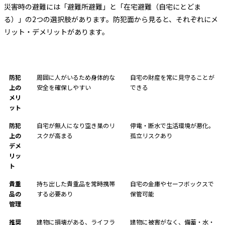
災害時の避難には「避難所避難」と「在宅避難（自宅にとどま
る）」の2つの選択肢があります。防犯面から見ると、それぞれにメ
リット・デメリットがあります。
項目
避難所避難
在宅避難
防犯
周囲に人がいるため身体的な
自宅の財産を常に見守ることが
上の
安全を確保しやすい
できる
メリ
ット
防犯
自宅が無人になり空き巣のリ
停電・断水で生活環境が悪化。
上の
スクが高まる
孤立リスクあり
デメ
リッ
ト
貴重
持ち出した貴重品を常時携帯
自宅の金庫やセーフボックスで
品の
する必要あり
保管可能
管理
推奨
建物に損壊がある、ライフラ
建物に被害がなく、備蓄・水・