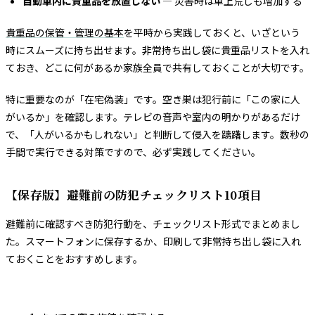
自動車内に貴重品を放置しない
— 災害時は車上荒しも増加する
貴重品の保管・管理の基本
を平時から実践しておくと、いざという
時にスムーズに持ち出せます。非常持ち出し袋に貴重品リストを入れ
ておき、どこに何があるか家族全員で共有しておくことが大切です。
特に重要なのが「在宅偽装」です。空き巣は犯行前に「この家に人
がいるか」を確認します。テレビの音声や室内の明かりがあるだけ
で、「人がいるかもしれない」と判断して侵入を躊躇します。数秒の
手間で実行できる対策ですので、必ず実践してください。
【保存版】避難前の防犯チェックリスト10項目
避難前に確認すべき防犯行動を、チェックリスト形式でまとめまし
た。スマートフォンに保存するか、印刷して非常持ち出し袋に入れ
ておくことをおすすめします。