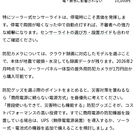
電・断水に影響されない
10,000円
特にソーラー式センサーライトは、停電時にこそ真価を発揮しま
す。停電で周囲が暗くなった中で自動点灯すれば、不審者への強力
な威嚇になります。
センサーライトの選び方・設置ガイド
も合わせ
てご確認ください。
防犯カメラについては、クラウド録画に対応したモデルを選ぶこと
で、本体が地震で破損・水没しても録画データが残ります。2026年2
月時点では、ソーラーパネル一体型の屋外用防犯カメラが1万円台か
ら購入可能です。
防犯グッズを選ぶ際のポイントをまとめると、災害対策を兼ねるな
ら「商用電源に頼らない電源方式」を最優先に考えてください。
「普段使いもできて、災害時にも機能する」防犯グッズこそが、コス
トパフォーマンスの高い投資です。すでに商用電源の防犯機器を設
置している場合は、UPS（無停電電源装置）を導入するか、ソーラ
ー式・電池式の機器を追加で備えることを検討しましょう。