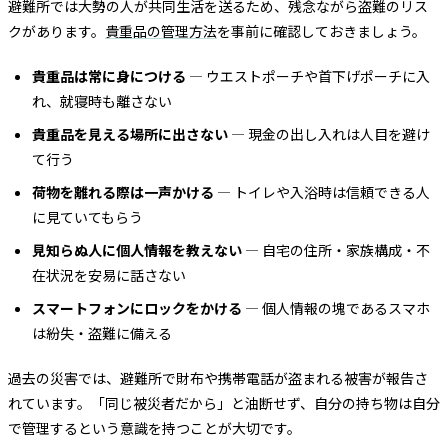
避難所では大勢の人が共同生活を送るため、残念ながら盗難のリス
クがあります。
貴重品の管理方法
を事前に確認しておきましょう。
貴重品は常に身につける
— ウエストポーチや首下げポーチに入
れ、就寝時も離さない
貴重品を見える場所に出さない
— 現金の出し入れは人目を避け
て行う
荷物を離れる際は一声かける
— トイレや入浴時は信頼できる人
に見ていてもらう
見知らぬ人に個人情報を教えない
— 自宅の住所・家族構成・不
在状況を安易に話さない
スマートフォンにロックをかける
— 個人情報の塊であるスマホ
は紛失・盗難に備える
過去の災害では、避難所で財布や携帯電話が盗まれる被害が報告さ
れています。「同じ被災者だから」と油断せず、自分の持ち物は自分
で管理するという意識を持つことが大切です。