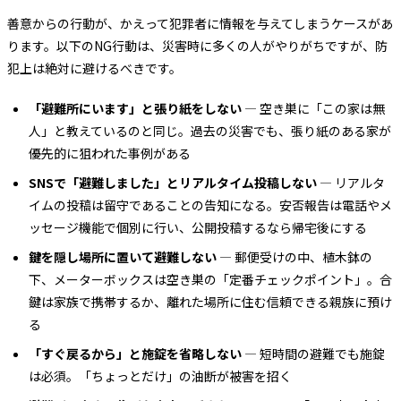
善意からの行動が、かえって犯罪者に情報を与えてしまうケースがあ
ります。以下のNG行動は、災害時に多くの人がやりがちですが、防
犯上は絶対に避けるべきです。
「避難所にいます」と張り紙をしない
— 空き巣に「この家は無
人」と教えているのと同じ。過去の災害でも、張り紙のある家が
優先的に狙われた事例がある
SNSで「避難しました」とリアルタイム投稿しない
— リアルタ
イムの投稿は留守であることの告知になる。安否報告は電話やメ
ッセージ機能で個別に行い、公開投稿するなら帰宅後にする
鍵を隠し場所に置いて避難しない
— 郵便受けの中、植木鉢の
下、メーターボックスは空き巣の「定番チェックポイント」。合
鍵は家族で携帯するか、離れた場所に住む信頼できる親族に預け
る
「すぐ戻るから」と施錠を省略しない
— 短時間の避難でも施錠
は必須。「ちょっとだけ」の油断が被害を招く