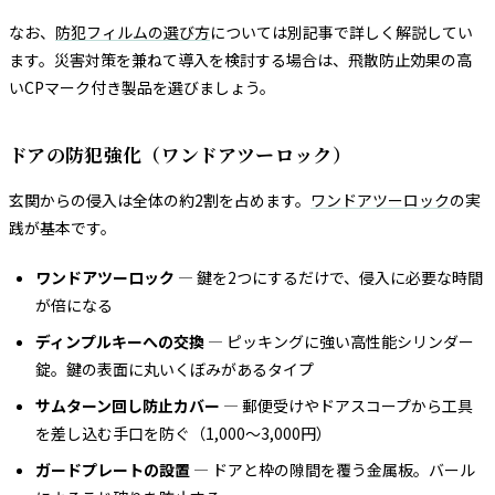
なお、
防犯フィルムの選び方
については別記事で詳しく解説してい
ます。災害対策を兼ねて導入を検討する場合は、飛散防止効果の高
いCPマーク付き製品を選びましょう。
ドアの防犯強化（ワンドアツーロック）
玄関からの侵入は全体の約2割を占めます。
ワンドアツーロック
の実
践が基本です。
ワンドアツーロック
— 鍵を2つにするだけで、侵入に必要な時間
が倍になる
ディンプルキーへの交換
— ピッキングに強い高性能シリンダー
錠。鍵の表面に丸いくぼみがあるタイプ
サムターン回し防止カバー
— 郵便受けやドアスコープから工具
を差し込む手口を防ぐ（1,000〜3,000円）
ガードプレートの設置
— ドアと枠の隙間を覆う金属板。バール