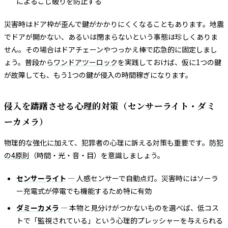
によるこじ破りを防止する
災害時はドア枠が歪んで鍵がかかりにくくなることもあります。地震
でドアが開かない、あるいは閉まらないという事態は珍しくありま
せん。その場合はドアチェーンやつっかえ棒で応急的に固定しまし
ょう。普段から
ワンドアツーロック
を実践しておけば、仮に1つの鍵
が故障しても、もう1つの鍵が侵入の時間稼ぎになります。
侵入を躊躇させる心理的対策（センサーライト・ダミ
ーカメラ）
物理的な強化に加えて、犯罪者の心理に訴える対策も重要です。
防犯
の4原則
（時間・光・音・目）を意識しましょう。
センサーライト
— 人感センサーで自動点灯。災害時にはソーラ
ー充電式が停電でも機能するため特に有効
ダミーカメラ
— 本物と見分けがつかないものを選べば、低コス
トで「監視されている」という心理的プレッシャーを与えられる