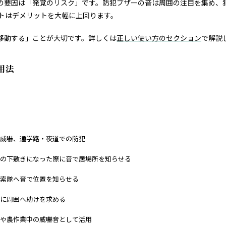
の要因は「発覚のリスク」です。防犯ブザーの音は周囲の注目を集め、
トはデメリットを大幅に上回ります。
移動する」ことが大切です。詳しくは
正しい使い方のセクション
で解説
用法
威嚇、通学路・夜道での防犯
の下敷きになった際に音で居場所を知らせる
索隊へ音で位置を知らせる
に周囲へ助けを求める
や農作業中の威嚇音として活用