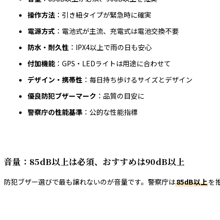
操作方法
：引き紐タイプが緊急時に確実
電源方式
：電池式が主流、充電式は電池交換不要
防水・耐久性
：IPX4以上で雨の日も安心
付加機能
：GPS・LEDライトは用途に合わせて
デザイン・携帯性
：毎日持ち歩けるサイズとデザイン
優良防犯ブザーマーク
：品質の目安に
警察庁の性能基準
：公的な性能指標
音量：85dB以上は必須、おすすめは90dB以上
防犯ブザー選びで最も譲れないのが音量です。警察庁は
85dB以上
を
音量の目安