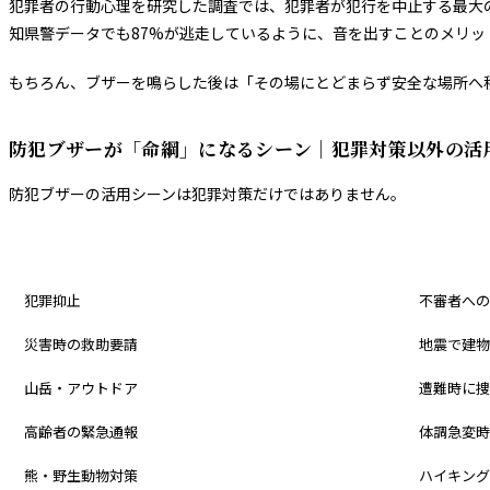
犯罪者の行動心理を研究した調査では、犯罪者が犯行を中止する最大
知県警データでも87%が逃走しているように、音を出すことのメリッ
もちろん、ブザーを鳴らした後は「その場にとどまらず安全な場所へ
防犯ブザーが「命綱」になるシーン｜犯罪対策以外の活
防犯ブザーの活用シーンは犯罪対策だけではありません。
活用シーン
具体例
犯罪抑止
不審者への
災害時の救助要請
地震で建物
山岳・アウトドア
遭難時に捜
高齢者の緊急通報
体調急変時
熊・野生動物対策
ハイキング