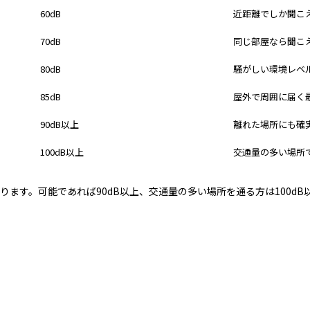
60dB
近距離でしか聞こ
70dB
同じ部屋なら聞こ
80dB
騒がしい環境レベ
85dB
屋外で周囲に届く
90dB以上
離れた場所にも確
100dB以上
交通量の多い場所
ります。可能であれば90dB以上、交通量の多い場所を通る方は100d
メリット
デメリッ