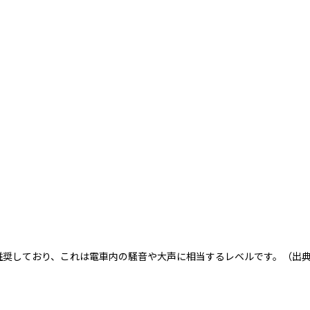
推奨しており、これは電車内の騒音や大声に相当するレベルです。（出
dB
特徴