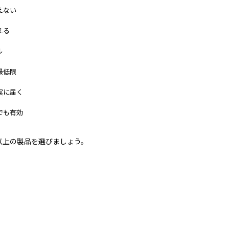
えない
える
ル
最低限
実に届く
でも有効
B以上の製品を選びましょう。
ト
おすすめの人