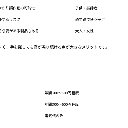
かかり誤作動の可能性
子供・高齢者
失するリスク
通学路で使う子供
る必要がある製品もある
大人・女性
すく、手を離しても音が鳴り続ける点が大きなメリットです。
ランニングコスト
年間200〜500円程度
年間300〜600円程度
電気代のみ