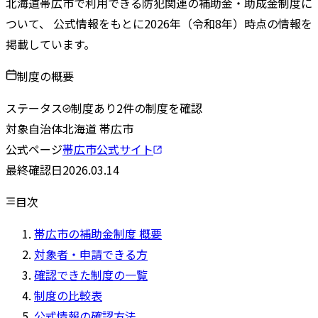
北海道
帯広市
で利用できる防犯関連の補助金・助成金制度に
ついて、 公式情報をもとに
2026
年（令和
8
年）時点の情報を
掲載しています。
制度の概要
ステータス
制度あり
2
件の制度を確認
対象自治体
北海道
帯広市
公式ページ
帯広市
公式サイト
最終確認日
2026.03.14
目次
帯広市の補助金制度 概要
対象者・申請できる方
確認できた制度の一覧
制度の比較表
公式情報の確認方法