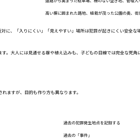
道路から奥まった駐車場、柵のない空き地、管理人
高い塀に囲まれた路地、植栽が茂った公園の奥、街
反対に、「入りにくい」「見えやすい」場所は犯罪が起きにくい安全な
なります。大人には見通せる塀や植え込みも、子どもの目線では完全な死
されますが、目的も作り方も異なります。
不審者マップ（犯罪発生マップ）
過去の犯罪発生地点を記録する
過去の「事件」