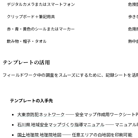
デジタルカメラまたはスマートフォン
危険
クリップボード＋筆記用具
歩き
赤・青・黄色のシールまたはマーカー
危険
飲み物・帽子・タオル
熱中
テンプレートの活用
フィールドワーク中の調査をスムーズにするために、記録シートを活
テンプレートの入手先
大東京防犯ネットワーク
── 安全マップ作成用ワークシートP
石川県 地域安全マップづくり指導マニュアル
── マニュアル
国土地理院 地理院地図
── 任意エリアの白地図を印刷可能