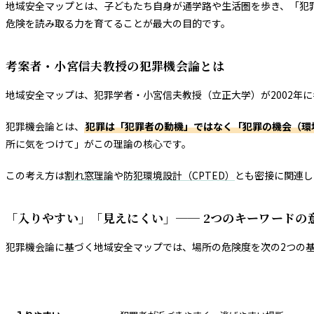
地域安全マップとは、子どもたち自身が通学路や生活圏を歩き、「犯
危険を読み取る力を育てることが最大の目的です。
考案者・小宮信夫教授の犯罪機会論とは
地域安全マップは、犯罪学者・小宮信夫教授（立正大学）が2002年
犯罪機会論とは、
犯罪は「犯罪者の動機」ではなく「犯罪の機会（環
所に気をつけて」がこの理論の核心です。
この考え方は
割れ窓理論
や
防犯環境設計（CPTED）
とも密接に関連し
「入りやすい」「見えにくい」── 2つのキーワードの
犯罪機会論に基づく地域安全マップでは、場所の危険度を次の2つの
キーワード
意味