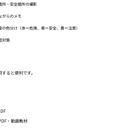
箇所・安全箇所の撮影
ながらのメモ
度の色分け（赤＝危険、青＝安全、黄＝注意）
症対策
用すると便利です。
DF
PDF・動画教材