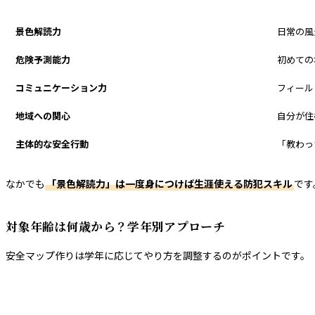
効果
内容
景色解読力
日常の風
危険予測能力
初めての
コミュニケーション力
フィール
地域への関心
自分が住
主体的な安全行動
「教わっ
なかでも
「景色解読力」は一度身につけば生涯使える防犯スキル
です
対象年齢は何歳から？学年別アプローチ
安全マップ作りは学年に応じてやり方を調整するのがポイントです。
学年
対象範囲