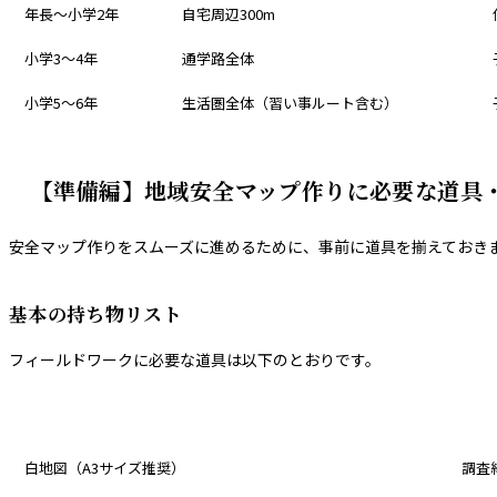
年長〜小学2年
自宅周辺300m
小学3〜4年
通学路全体
小学5〜6年
生活圏全体（習い事ルート含む）
【準備編】地域安全マップ作りに必要な道具
安全マップ作りをスムーズに進めるために、事前に道具を揃えておき
基本の持ち物リスト
フィールドワークに必要な道具は以下のとおりです。
道具
用途
白地図（A3サイズ推奨）
調査