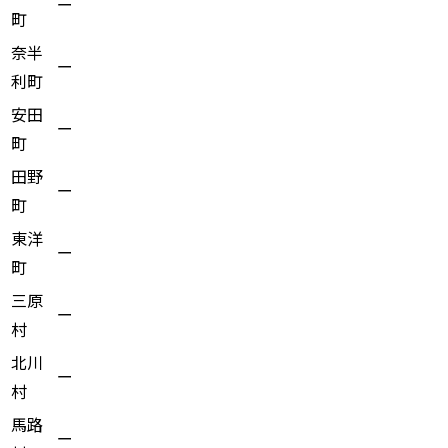
ー
町
奈半
ー
利町
安田
ー
町
田野
ー
町
東洋
ー
町
三原
ー
村
北川
ー
村
馬路
ー