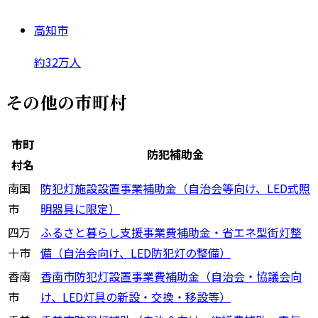
高知市
約32万人
その他の市町村
市町
防犯補助金
村名
南国
防犯灯施設設置事業補助金（自治会等向け、LED式照
市
明器具に限定）
四万
ふるさと暮らし支援事業費補助金・省エネ型街灯整
十市
備（自治会向け、LED防犯灯の整備）
香南
香南市防犯灯設置事業費補助金（自治会・協議会向
市
け、LED灯具の新設・交換・移設等）