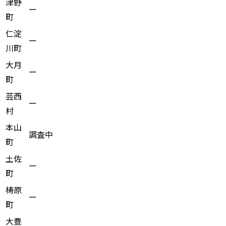
津野
ー
町
仁淀
ー
川町
大月
ー
町
芸西
ー
村
本山
調査中
町
土佐
ー
町
梼原
ー
町
大豊