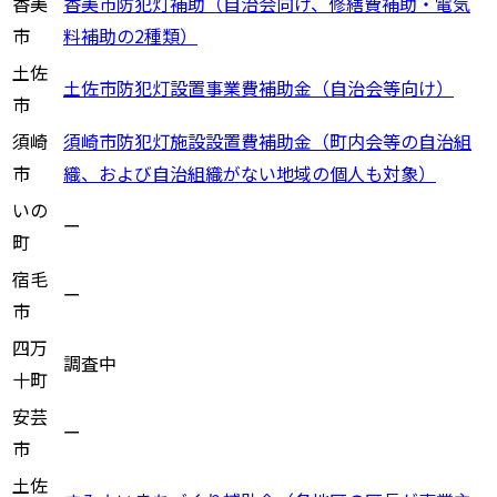
香美
香美市防犯灯補助（自治会向け、修繕費補助・電気
市
料補助の2種類）
土佐
土佐市防犯灯設置事業費補助金（自治会等向け）
市
須崎
須崎市防犯灯施設設置費補助金（町内会等の自治組
市
織、および自治組織がない地域の個人も対象）
いの
ー
町
宿毛
ー
市
四万
調査中
十町
安芸
ー
市
土佐