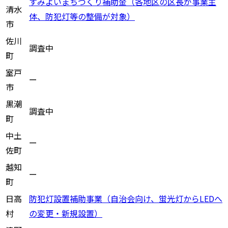
すみよいまちづくり補助金（各地区の区長が事業主
清水
体、防犯灯等の整備が対象）
市
佐川
調査中
町
室戸
ー
市
黒潮
調査中
町
中土
ー
佐町
越知
ー
町
日高
防犯灯設置補助事業（自治会向け、蛍光灯からLEDへ
村
の変更・新規設置）