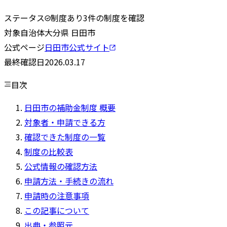
ステータス
制度あり
3
件の制度を確認
対象自治体
大分県
日田市
公式ページ
日田市
公式サイト
最終確認日
2026.03.17
目次
日田市の補助金制度 概要
対象者・申請できる方
確認できた制度の一覧
制度の比較表
公式情報の確認方法
申請方法・手続きの流れ
申請時の注意事項
この記事について
出典・参照元