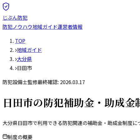
じぶん防犯
防犯ノウハウ
地域ガイド
運営者情報
TOP
地域ガイド
大分県
日田市
防犯設備士監修
最終確認:
2026.03.17
日田市
の防犯補助金・助成金
大分県
日田市
で利用できる防犯関連の補助金・助成金制度につ
制度の概要