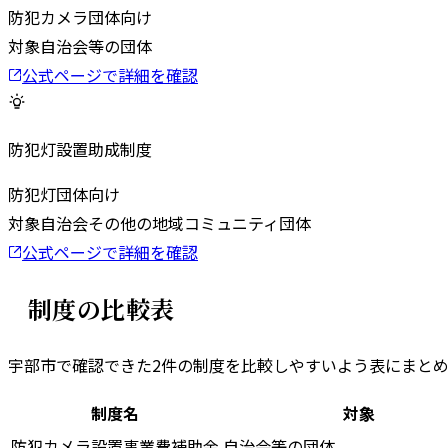
防犯カメラ
団体向け
対象
自治会等の団体
公式ページで詳細を確認
防犯灯設置助成制度
防犯灯
団体向け
対象
自治会その他の地域コミュニティ団体
公式ページで詳細を確認
制度の比較表
宇部市
で確認できた
2
件の制度を比較しやすいよう表にまと
制度名
対象
防犯カメラ設置事業費補助金
自治会等の団体