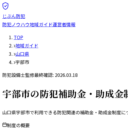
じぶん防犯
防犯ノウハウ
地域ガイド
運営者情報
TOP
地域ガイド
山口県
宇部市
防犯設備士監修
最終確認:
2026.03.18
宇部市
の防犯補助金・助成金
山口県
宇部市
で利用できる防犯関連の補助金・助成金制度につ
制度の概要