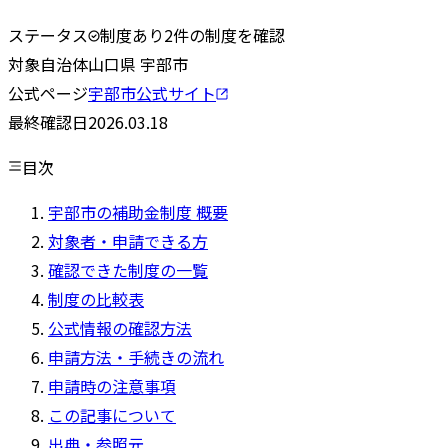
ステータス
制度あり
2
件の制度を確認
対象自治体
山口県
宇部市
公式ページ
宇部市
公式サイト
最終確認日
2026.03.18
目次
宇部市の補助金制度 概要
対象者・申請できる方
確認できた制度の一覧
制度の比較表
公式情報の確認方法
申請方法・手続きの流れ
申請時の注意事項
この記事について
出典・参照元