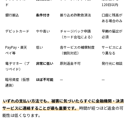
ド
120日以内
銀行振込
条件付き
振り込め詐欺救済法
口座に残高が
ある場合のみ
デビットカード
やや高い
チャージバック申請
早期の届出が
（カード会社による）
必須
PayPay・楽天
低い
各サービスの補償制度
サービスによ
ペイ等
（個別対応）
り異なる
電子マネー（プ
非常に低い
原則返金不可
発行元に相談
リペイド）
暗号資産（仮想
ほぼ不可能
—
—
通貨）
いずれの支払い方法でも、被害に気づいたらすぐに金融機関・決済
サービスに連絡することが最も重要です。
時間が経つほど返金の可
能性は低くなります。