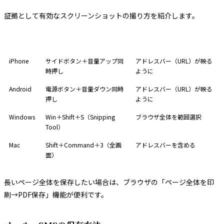
証拠として有効なスクリーンショットの撮り方を紹介します。
デバイス
撮影方法
ポイント
iPhone
サイドボタン＋音量アップ同
アドレスバー（URL）が映る
時押し
ように
Android
電源ボタン＋音量ダウン同時
アドレスバー（URL）が映る
押し
ように
Windows
Win＋Shift＋S（Snipping
ブラウザ全体を範囲選択
Tool）
Mac
Shift＋Command＋3（全画
アドレスバーを含める
面）
長いページ全体を保存したい場合は、ブラウザの「ページ全体を印
刷→PDF保存」機能が便利です。