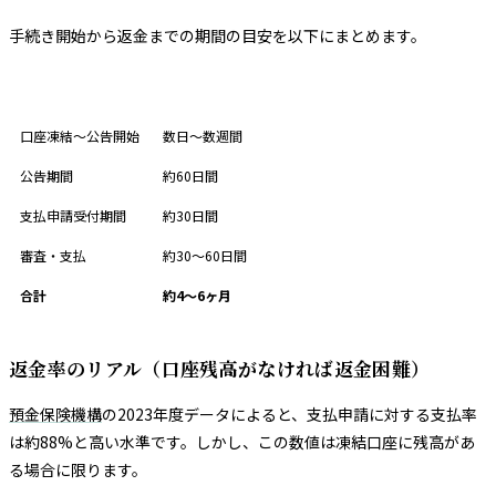
手続き開始から返金までの期間の目安を以下にまとめます。
ステップ
期間の目安
口座凍結〜公告開始
数日〜数週間
公告期間
約60日間
支払申請受付期間
約30日間
審査・支払
約30〜60日間
合計
約4〜6ヶ月
返金率のリアル（口座残高がなければ返金困難）
預金保険機構
の2023年度データによると、支払申請に対する支払率
は約88%と高い水準です。しかし、この数値は凍結口座に残高があ
る場合に限ります。