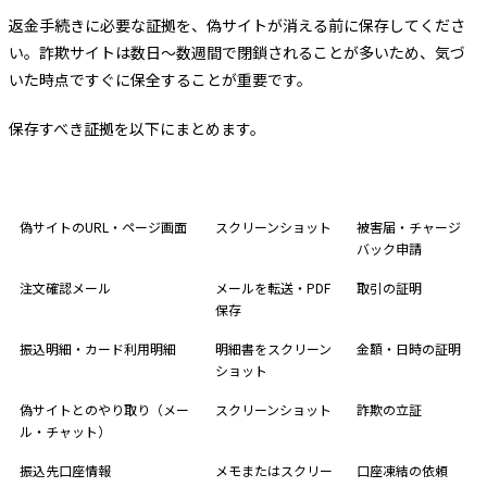
返金手続きに必要な証拠を、偽サイトが消える前に保存してくださ
い。詐欺サイトは数日〜数週間で閉鎖されることが多いため、気づ
いた時点ですぐに保全することが重要です。
保存すべき証拠を以下にまとめます。
証拠の種類
保存方法
用途
偽サイトのURL・ページ画面
スクリーンショット
被害届・チャージ
バック申請
注文確認メール
メールを転送・PDF
取引の証明
保存
振込明細・カード利用明細
明細書をスクリーン
金額・日時の証明
ショット
偽サイトとのやり取り（メー
スクリーンショット
詐欺の立証
ル・チャット）
振込先口座情報
メモまたはスクリー
口座凍結の依頼