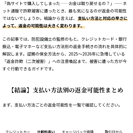
「偽サイトで購入してしまった……お金は取り戻せるの？」——ネ
ット通販で詐欺被害に遭ったとき、最も気になるのが返金の可能性
ではないでしょうか。結論から言えば、
支払い方法と対応の早さに
よって、返金の可能性は大きく変わります。
この記事では、
防犯設備士
の監修のもと、クレジットカード・銀行
振込・電子マネーなど支払い方法別の返金手続きの流れを具体的に
解説します。証拠の保全方法から、2025〜2026年に急増している
「返金詐欺（二次被害）」への注意喚起まで、被害に遭った方が今
すぐ行動できるガイドです。
【結論】支払い方法別の返金可能性まとめ
まず、支払い方法ごとの返金可能性を一覧で確認してください。
支払い方法
返金可能性
主な制度・手段
対応の目安
クレジットカー
比較的高い
チャージバック申請
取引日から