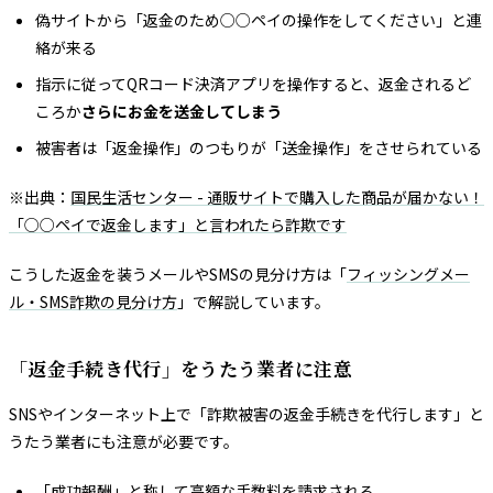
偽サイトから「返金のため○○ペイの操作をしてください」と連
絡が来る
指示に従ってQRコード決済アプリを操作すると、返金されるど
ころか
さらにお金を送金してしまう
被害者は「返金操作」のつもりが「送金操作」をさせられている
※出典：
国民生活センター - 通販サイトで購入した商品が届かない！
「○○ペイで返金します」と言われたら詐欺です
こうした返金を装うメールやSMSの見分け方は「
フィッシングメー
ル・SMS詐欺の見分け方
」で解説しています。
「返金手続き代行」をうたう業者に注意
SNSやインターネット上で「詐欺被害の返金手続きを代行します」と
うたう業者にも注意が必要です。
「成功報酬」と称して高額な手数料を請求される