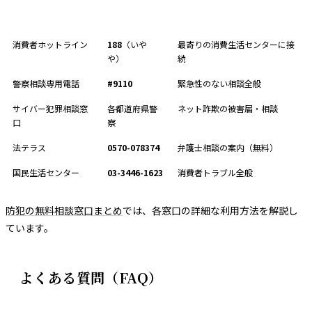
窓口
電話番号
対応内容
消費者ホットライン
188
（いや
最寄りの消費生活センターに接
や）
続
警察相談専用電話
#9110
緊急性のない相談全般
サイバー犯罪相談窓
各都道府県警
ネット詐欺の被害届・相談
口
察
法テラス
0570-078374
弁護士相談の案内（無料）
国民生活センター
03-3446-1623
消費者トラブル全般
防犯の無料相談窓口まとめ
では、各窓口の詳細な利用方法を解説し
ています。
よくある質問（FAQ）