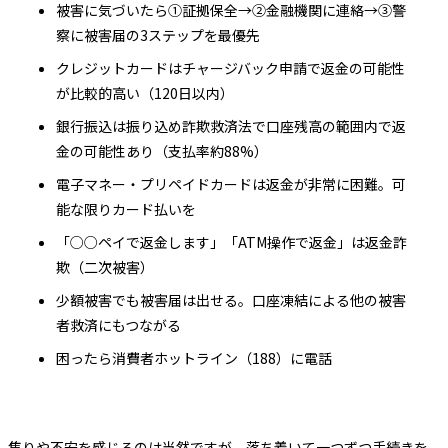
被害に気づいたら①証拠保全→②金融機関に連絡→③警
察に被害届の3ステップを最優先
クレジットカードはチャージバック申請で返金の可能性
が比較的高い（120日以内）
銀行振込は振り込め詐欺救済法で口座残高の範囲内で返
金の可能性あり（支払率約88%）
電子マネー・プリペイドカードは返金が非常に困難。可
能な限りカード払いを
「○○ペイで返金します」「ATM操作で返金」は返金詐
欺（二次被害）
少額被害でも被害届は出せる。口座凍結による他の被害
者救済にもつながる
困ったら消費者ホットライン（188）に電話
焦りや不安を感じるのは当然ですが、落ち着いて一つずつ手続きを