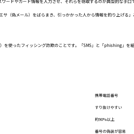
スワードやカード情報を入力させ、それらを窃取するのが典型的な手口
数にエサ（偽メール）をばらまき、引っかかった人から情報を釣り上げる
ビス）を使ったフィッシング詐欺のことです。「SMS」と「phishin
スミッシング（SMS）
携帯電話番号
すり抜けやすい
約90%以上
番号の偽装が容易