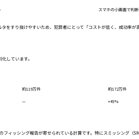
い
スマホの小画面で判断
ィルタをすり抜けやすいため、犯罪者にとって「コストが低く、成功率が
刻化しています。
2023年
2024年
約119万件
約172万件
—
+45%
のフィッシング報告が寄せられている計算です。特にスミッシング（SM