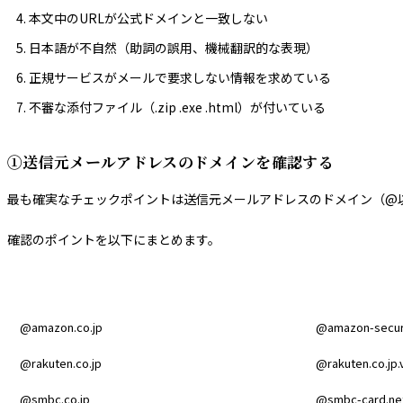
本文中のURLが公式ドメインと一致しない
日本語が不自然（助詞の誤用、機械翻訳的な表現）
正規サービスがメールで要求しない情報を求めている
不審な添付ファイル（.zip .exe .html）が付いている
①送信元メールアドレスのドメインを確認する
最も確実なチェックポイントは送信元メールアドレスのドメイン（@
確認のポイントを以下にまとめます。
正規のドメイン例
偽装ドメイン例
@amazon.co.jp
@amazon-securi
@rakuten.co.jp
@rakuten.co.jp.v
@smbc.co.jp
@smbc-card.ne