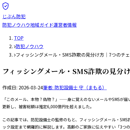
じぶん防犯
防犯ノウハウ
地域ガイド
運営者情報
TOP
防犯ノウハウ
フィッシングメール・SMS詐欺の見分け方｜7つのチェ
フィッシングメール・SMS詐欺の見分け
作成日:
2026-03-24
筆者: 防犯設備士
守（まもる）
「このメール、本物？偽物？」——身に覚えのないメールやSMSが
更新し、被害総額は推定6,000億円を超えました。
この記事では、
防犯設備士
の監修のもと、フィッシングメール・SMS詐
ック設定まで網羅的に解説します。高齢のご家族に伝えやすい「3つ