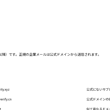
以降）です。正規の企業メールは公式ドメインから送信されます。
見分けるポイン
ty.xyz
公式にないサブ
erify.cn
公式ドメインの
t
似て非なるドメ