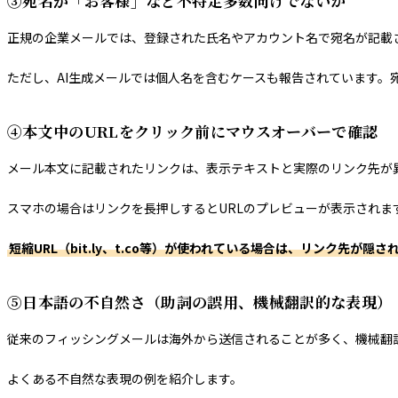
③宛名が「お客様」など不特定多数向けでないか
正規の企業メールでは、登録された氏名やアカウント名で宛名が記載
ただし、AI生成メールでは個人名を含むケースも報告されています。
④本文中のURLをクリック前にマウスオーバーで確認
メール本文に記載されたリンクは、表示テキストと実際のリンク先が異
スマホの場合はリンクを長押しするとURLのプレビューが表示されま
短縮URL（bit.ly、t.co等）が使われている場合は、リンク先が隠
⑤日本語の不自然さ（助詞の誤用、機械翻訳的な表現）
従来のフィッシングメールは海外から送信されることが多く、機械翻
よくある不自然な表現の例を紹介します。