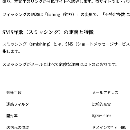
煽り、本文中のリンクから偽サイトへ誘導します。偽サイトでID・パ
フィッシングの語源は「fishing（釣り）」の変形で、「不特定多
SMS詐欺（スミッシング）の定義と特徴
スミッシング（smishing）とは、SMS（ショートメッセージサー
指します。
スミッシングがメールと比べて危険な理由は以下のとおりです。
比較項目
フィッシングメール
到達手段
メールアドレス
迷惑フィルタ
比較的充実
開封率
約20〜30%
送信元の偽装
ドメインで判別可能