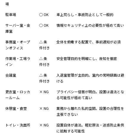
場
駐車場
○ OK
車上荒らし・事故防止として一般的
サーバー室・金
○ OK
情報セキュリティ上の必要性が極めて高い
庫室
事務室・オープ
△ 条
全体を俯瞰する配置で、事前通知が必須
ンオフィス
件付き
作業場・工場ラ
△ 条
安全管理目的を明確にし、告知を徹底
イン
件付き
会議室
△ 条
入退室管理が主目的。室内の常時録画は避
件付き
ける
更衣室・ロッカ
× NG
プライバシー侵害が明白。設置は違法とな
ールーム
る可能性が極めて高い
休憩室・食堂
× NG
業務から離れた私的空間。設置の合理性を
主張できない
トイレ・洗面所
× NG
設置自体が違法。軽犯罪法・迷惑防止条例
に抵触する可能性