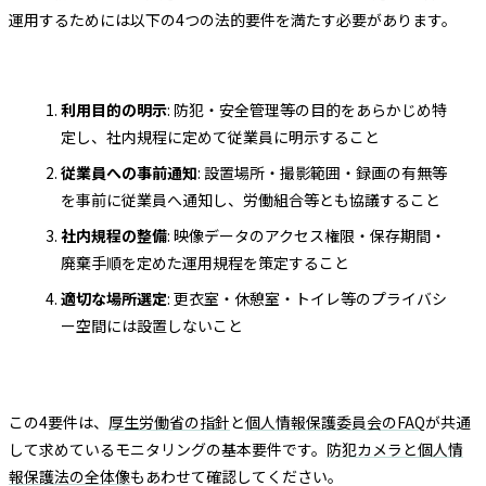
運用するためには以下の4つの法的要件を満たす必要があります。
利用目的の明示
: 防犯・安全管理等の目的をあらかじめ特
定し、社内規程に定めて従業員に明示すること
従業員への事前通知
: 設置場所・撮影範囲・録画の有無等
を事前に従業員へ通知し、労働組合等とも協議すること
社内規程の整備
: 映像データのアクセス権限・保存期間・
廃棄手順を定めた運用規程を策定すること
適切な場所選定
: 更衣室・休憩室・トイレ等のプライバシ
ー空間には設置しないこと
この4要件は、
厚生労働省の指針
と
個人情報保護委員会のFAQ
が共通
して求めているモニタリングの基本要件です。
防犯カメラと個人情
報保護法の全体像
もあわせて確認してください。