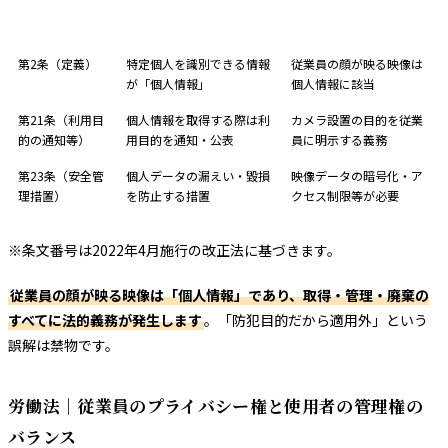
条文
内容
職場カメラとの関係
第2条（定義）
特定個人を識別できる情報
従業員の顔が映る映像は
が「個人情報」
個人情報に該当
第21条（利用目
個人情報を取得する際は利
カメラ設置の目的を従業
的の通知等）
用目的を通知・公表
員に明示する義務
第23条（安全管
個人データの漏えい・毀損
映像データの暗号化・ア
理措置）
を防止する措置
クセス制限等が必要
※条文番号は2022年4月施行の改正法に基づきます。
従業員の顔が映る映像は「個人情報」であり、取得・管理・廃棄の
すべてに法的義務が発生します
。「防犯目的だから適用外」という
誤解は禁物です。
労働法｜従業員のプライバシー権と使用者の管理権の
バランス