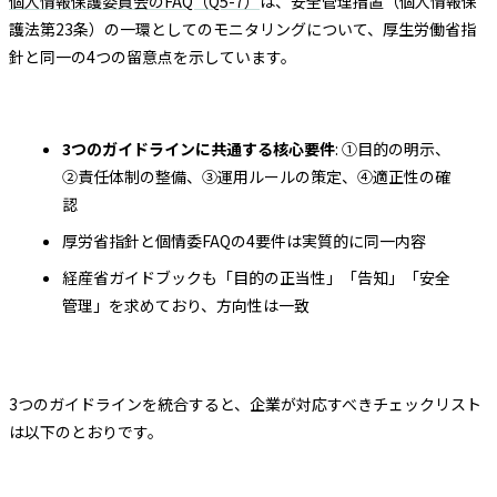
個人情報保護委員会のFAQ（Q5-7）
は、安全管理措置（個人情報保
護法第23条）の一環としてのモニタリングについて、厚生労働省指
針と同一の4つの留意点を示しています。
3つのガイドラインに共通する核心要件
: ①目的の明示、
②責任体制の整備、③運用ルールの策定、④適正性の確
認
厚労省指針と個情委FAQの4要件は実質的に同一内容
経産省ガイドブックも「目的の正当性」「告知」「安全
管理」を求めており、方向性は一致
3つのガイドラインを統合すると、企業が対応すべきチェックリスト
は以下のとおりです。
チェック項目
根拠