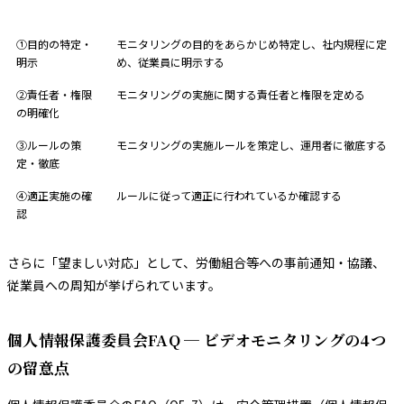
要件
内容
①目的の特定・
モニタリングの目的をあらかじめ特定し、社内規程に定
明示
め、従業員に明示する
②責任者・権限
モニタリングの実施に関する責任者と権限を定める
の明確化
③ルールの策
モニタリングの実施ルールを策定し、運用者に徹底する
定・徹底
④適正実施の確
ルールに従って適正に行われているか確認する
認
さらに「望ましい対応」として、労働組合等への事前通知・協議、
従業員への周知が挙げられています。
個人情報保護委員会FAQ ─ ビデオモニタリングの4つ
の留意点