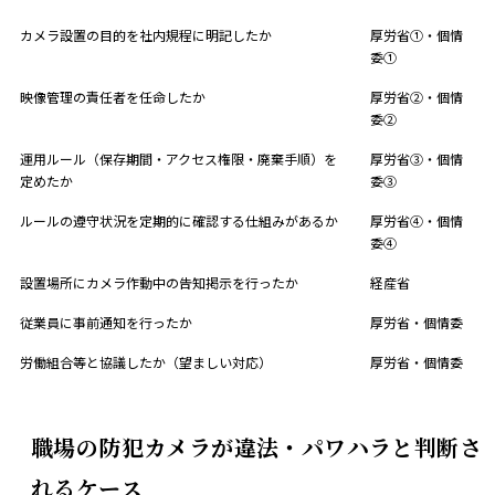
カメラ設置の目的を社内規程に明記したか
厚労省①・個情
委①
映像管理の責任者を任命したか
厚労省②・個情
委②
運用ルール（保存期間・アクセス権限・廃棄手順）を
厚労省③・個情
定めたか
委③
ルールの遵守状況を定期的に確認する仕組みがあるか
厚労省④・個情
委④
設置場所にカメラ作動中の告知掲示を行ったか
経産省
従業員に事前通知を行ったか
厚労省・個情委
労働組合等と協議したか（望ましい対応）
厚労省・個情委
職場の防犯カメラが違法・パワハラと判断さ
れるケース