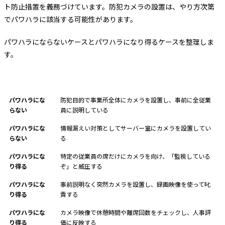
ト防止措置を義務づけています。防犯カメラの設置は、やり方次第
でパワハラに該当する可能性があります。
パワハラにならないケースとパワハラになり得るケースを整理しま
す。
区分
具体例
パワハラにな
防犯目的で事業所全体にカメラを設置し、事前に全従業
らない
員に説明している
パワハラにな
情報漏えい対策としてサーバー室にカメラを設置してい
らない
る
パワハラにな
特定の従業員の席だけにカメラを向け、「監視している
り得る
ぞ」と威圧する
パワハラにな
事前説明なく突然カメラを設置し、録画映像を使って叱
り得る
責する
パワハラにな
カメラ映像で休憩時間や離席回数をチェックし、人事評
り得る
価に反映する