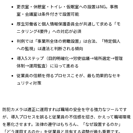
更衣室・休憩室・トイレ・仮眠室への設置はNG。事務
室・会議室は条件付きで設置可能
厚生労働省と個人情報保護委員会が共通して求める「モ
ニタリング4要件」への対応が必須
判例では「事業所全体の俯瞰設置」は合法、「特定個人
への監視」は違法と判断される傾向
導入5ステップ（目的明確化→労使協議→場所選定→管理
体制→運用監査）に沿って進める
従業員の信頼を得るプロセスこそが、最も効果的なセキ
ュリティ対策
防犯カメラは適正に運用すれば職場の安全を守る強力なツールです
が、導入プロセスを誤ると従業員の不信感を招き、かえって職場環境
を悪化させます。法律の遵守はもちろん、「なぜ設置するのか」
「どう運用するのか」を従業員と共有する姿勢が最も重要です。