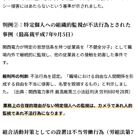
シー侵害にはあたらないという基準が示されました。
判例②：特定個人への組織的監視が不法行為とされた
事例（最高裁平成7年9月5日）
関西電力が特定の思想信条を持つ従業員を「不健全分子」として職
場内外で継続的に監視し、他の従業員との接触を妨害した事件で
す。
裁判所の判断
: 不法行為を認定。「職場における自由な人間関係を形
成する自由を不当に侵害し、名誉を毀損するもの」と判示しまし
た。（出典：
関西電力事件 最高裁第三小法廷判決 労判680号28頁
）
業務上の合理的理由がない特定個人への監視は、カメラであれ人的
監視であれ不法行為になります
。
組合活動対策としての設置は不当労働行為（労組法第7