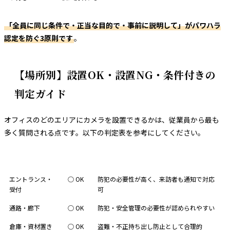
「全員に同じ条件で・正当な目的で・事前に説明して」がパワハラ
認定を防ぐ3原則です
。
【場所別】設置OK・設置NG・条件付きの
判定ガイド
オフィスのどのエリアにカメラを設置できるかは、従業員から最も
多く質問される点です。以下の判定表を参考にしてください。
設置場所
判定
条件・注意点
エントランス・
○ OK
防犯の必要性が高く、来訪者も通知で対応
受付
可
通路・廊下
○ OK
防犯・安全管理の必要性が認められやすい
倉庫・資材置き
○ OK
盗難・不正持ち出し防止として合理的