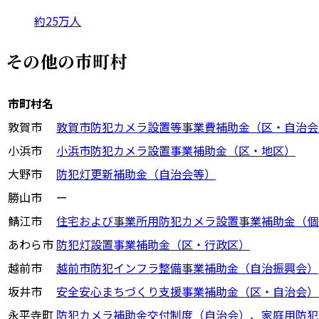
約25万人
その他の市町村
市町村名
敦賀市
敦賀市防犯カメラ設置等事業費補助金（区・自治会
小浜市
小浜市防犯カメラ設置事業補助金（区・地区）
大野市
防犯灯更新補助金（自治会等）
勝山市
ー
鯖江市
住宅および事業所用防犯カメラ設置事業補助金（個
あわら市
防犯灯設置事業補助金（区・行政区）
越前市
越前市防犯インフラ整備事業補助金（自治振興会）
坂井市
安全安心まちづくり支援事業補助金（区・自治会）
永平寺町
防犯カメラ補助金交付制度（自治会）、家庭用防犯