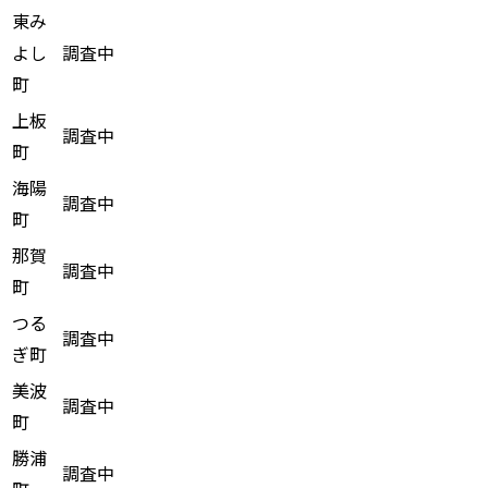
東み
よし
調査中
町
上板
調査中
町
海陽
調査中
町
那賀
調査中
町
つる
調査中
ぎ町
美波
調査中
町
勝浦
調査中