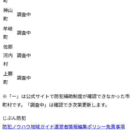
町
神山
調査中
町
牟岐
調査中
町
佐那
河内
調査中
村
上勝
調査中
町
※「ー」は公式サイトで防犯補助制度が確認できなかった市
町村です。「調査中」は確認でき次第更新します。
じぶん防犯
防犯ノウハウ
地域ガイド
運営者情報
編集ポリシー
免責事項