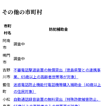
その他の市町村
市町
防犯補助金
村名
阿南
調査中
市
鳴門
調査中
市
吉野
不審電話撃退装置の無償貸出（徳島県警との連携事
川市
業、65歳以上の高齢者世帯等が対象）
藍住
迷惑電話防止機能付電話機等購入補助金（40歳以上
町
の住民対象）
小松
自動通話録音装置の無料貸出（特殊詐欺被害防止、
島市
65歳以上の高齢者のみの世帯等が対象）