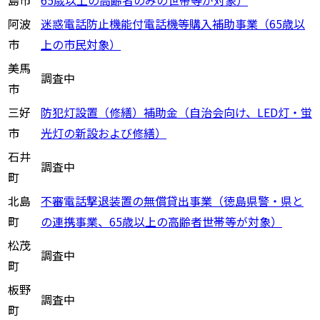
阿波
迷惑電話防止機能付電話機等購入補助事業（65歳以
市
上の市民対象）
美馬
調査中
市
三好
防犯灯設置（修繕）補助金（自治会向け、LED灯・蛍
市
光灯の新設および修繕）
石井
調査中
町
北島
不審電話撃退装置の無償貸出事業（徳島県警・県と
町
の連携事業、65歳以上の高齢者世帯等が対象）
松茂
調査中
町
板野
調査中
町