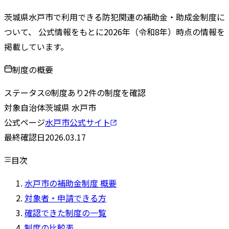
茨城県
水戸市
で利用できる防犯関連の補助金・助成金制度に
ついて、 公式情報をもとに
2026
年（令和
8
年）時点の情報を
掲載しています。
制度の概要
ステータス
制度あり
2
件の制度を確認
対象自治体
茨城県
水戸市
公式ページ
水戸市
公式サイト
最終確認日
2026.03.17
目次
水戸市の補助金制度 概要
対象者・申請できる方
確認できた制度の一覧
制度の比較表