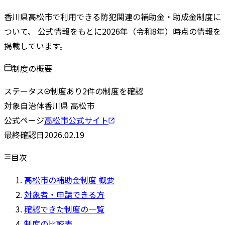
香川県
高松市
で利用できる防犯関連の補助金・助成金制度に
ついて、 公式情報をもとに
2026
年（令和
8
年）時点の情報を
掲載しています。
制度の概要
ステータス
制度あり
2
件の制度を確認
対象自治体
香川県
高松市
公式ページ
高松市
公式サイト
最終確認日
2026.02.19
目次
高松市の補助金制度 概要
対象者・申請できる方
確認できた制度の一覧
制度の比較表