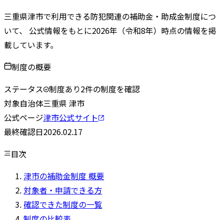
三重県
津市
で利用できる防犯関連の補助金・助成金制度につ
いて、 公式情報をもとに
2026
年（令和
8
年）時点の情報を掲
載しています。
制度の概要
ステータス
制度あり
2
件の制度を確認
対象自治体
三重県
津市
公式ページ
津市
公式サイト
最終確認日
2026.02.17
目次
津市の補助金制度 概要
対象者・申請できる方
確認できた制度の一覧
制度の比較表