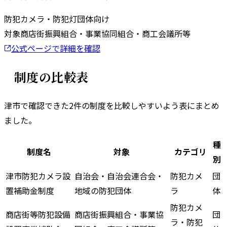
防犯カメラ・防犯灯
団体向け
対象
商店街振興組合・事業協同組合・商工会議所等
公式ページで詳細を確認
制度の比較表
津市
で確認できた
2
件の制度を比較しやすいよう表にまとめ
ました。
種
制度名
対象
カテゴリ
別
津市防犯カメラ設
自治会・自治会連合会・
防犯カメ
団
置補助金制度
地域の防犯団体
ラ
体
防犯カメ
商店街等防犯設備
商店街振興組合・事業協
団
ラ・防犯