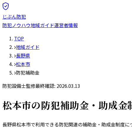
じぶん防犯
防犯ノウハウ
地域ガイド
運営者情報
TOP
地域ガイド
長野県
松本市
防犯補助金
防犯設備士監修
最終確認:
2026.03.13
松本市
の防犯補助金・助成金
長野県
松本市
で利用できる防犯関連の補助金・助成金制度につ