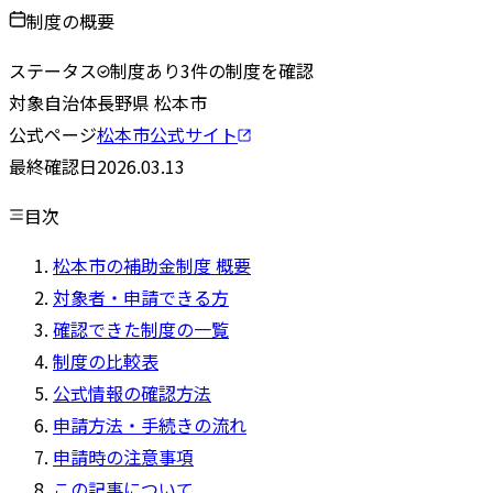
制度の概要
ステータス
制度あり
3
件の制度を確認
対象自治体
長野県
松本市
公式ページ
松本市
公式サイト
最終確認日
2026.03.13
目次
松本市の補助金制度 概要
対象者・申請できる方
確認できた制度の一覧
制度の比較表
公式情報の確認方法
申請方法・手続きの流れ
申請時の注意事項
この記事について