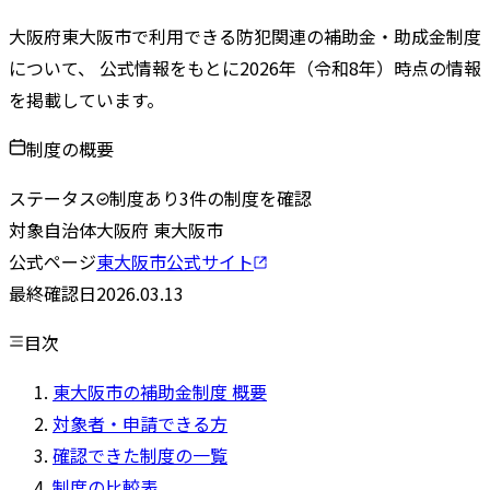
大阪府
東大阪市
で利用できる防犯関連の補助金・助成金制度
について、 公式情報をもとに
2026
年（令和
8
年）時点の情報
を掲載しています。
制度の概要
ステータス
制度あり
3
件の制度を確認
対象自治体
大阪府
東大阪市
公式ページ
東大阪市
公式サイト
最終確認日
2026.03.13
目次
東大阪市の補助金制度 概要
対象者・申請できる方
確認できた制度の一覧
制度の比較表