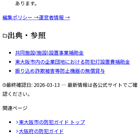
あります。
編集ポリシー →
運営者情報 →
出典・参照
共同施設(施設)設置事業補助金
東大阪市内の企業団地における防犯灯設置費補助金
振り込め詐欺被害等防止機器の無償貸与
最終確認日:
2026-03-13
— 最新情報は各公式サイトでご確
認ください。
関連ページ
東大阪市
の防犯ガイド トップ
大阪府
の防犯ガイド