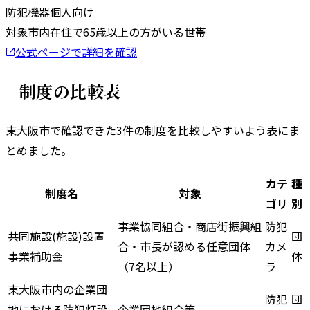
防犯機器
個人向け
対象
市内在住で65歳以上の方がいる世帯
公式ページで詳細を確認
制度の比較表
東大阪市
で確認できた
3
件の制度を比較しやすいよう表にま
とめました。
カテ
種
制度名
対象
ゴリ
別
事業協同組合・商店街振興組
防犯
共同施設(施設)設置
団
合・市長が認める任意団体
カメ
事業補助金
体
（7名以上）
ラ
東大阪市内の企業団
防犯
団
地における防犯灯設
企業団地組合等