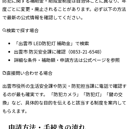
防犯に関する補助金・助成金制度は自治体ごとに異なり、年
度ごとに変更・廃止されることがあります。
必ず以下の方法
で最新の公式情報を確認してください。
検索で探す場合
「出雲市 LED防犯灯 補助金」で検索
出雲市 防災安全課に確認（0853-21-6548）
詳細な条件・補助額・申請方法は公式ページを参照
直接問い合わせる場合
出雲市
役所の
生活安全課
や
防災・防犯担当課
に電話で確認す
るのが最も確実です。 「防犯カメラ」「防犯灯」「鍵の交
換」など、具体的な目的を伝えると該当する制度を案内して
もらえます。
申請方法・手続きの流れ