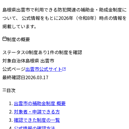
島根県
出雲市
で利用できる防犯関連の補助金・助成金制度に
ついて、 公式情報をもとに
2026
年（令和
8
年）時点の情報を
掲載しています。
制度の概要
ステータス
制度あり
1
件の制度を確認
対象自治体
島根県
出雲市
公式ページ
出雲市
公式サイト
最終確認日
2026.03.17
目次
出雲市の補助金制度 概要
対象者・申請できる方
確認できた制度の一覧
公式情報の確認方法