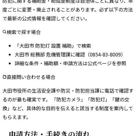
防犯に関する補助金・助成金制度は自治体ごとに異なり、年
度ごとに変更・廃止されることがあります。
必ず以下の方法
で最新の公式情報を確認してください。
検索で探す場合
「大田市 防犯灯 設置 補助」で検索
大田市 総務部 危機管理課に確認（0854-83-8009）
詳細な条件・補助額・申請方法は公式ページを参照
直接問い合わせる場合
大田市
役所の
生活安全課
や
防災・防犯担当課
に電話で確認す
るのが最も確実です。 「防犯カメラ」「防犯灯」「鍵の交
換」など、具体的な目的を伝えると該当する制度を案内して
もらえます。
申請方法・手続きの流れ