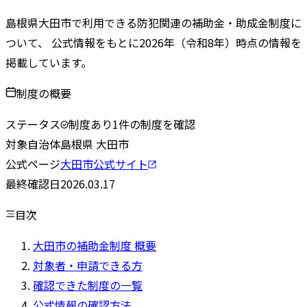
島根県
大田市
で利用できる防犯関連の補助金・助成金制度に
ついて、 公式情報をもとに
2026
年（令和
8
年）時点の情報を
掲載しています。
制度の概要
ステータス
制度あり
1
件の制度を確認
対象自治体
島根県
大田市
公式ページ
大田市
公式サイト
最終確認日
2026.03.17
目次
大田市の補助金制度 概要
対象者・申請できる方
確認できた制度の一覧
公式情報の確認方法