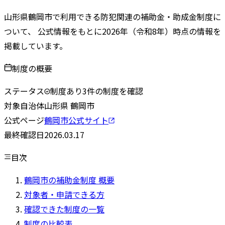
山形県
鶴岡市
で利用できる防犯関連の補助金・助成金制度に
ついて、 公式情報をもとに
2026
年（令和
8
年）時点の情報を
掲載しています。
制度の概要
ステータス
制度あり
3
件の制度を確認
対象自治体
山形県
鶴岡市
公式ページ
鶴岡市
公式サイト
最終確認日
2026.03.17
目次
鶴岡市の補助金制度 概要
対象者・申請できる方
確認できた制度の一覧
制度の比較表