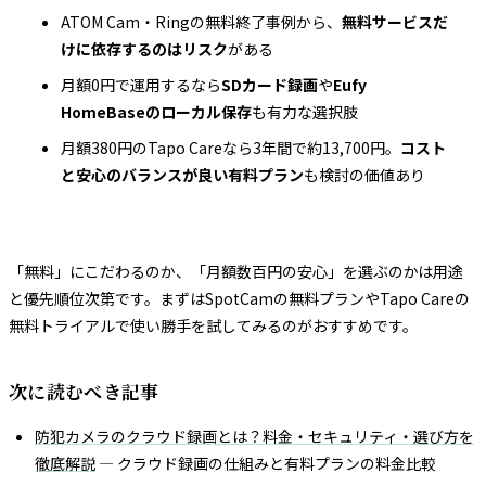
ATOM Cam・Ringの無料終了事例から、
無料サービスだ
けに依存するのはリスク
がある
月額0円で運用するなら
SDカード録画
や
Eufy
HomeBaseのローカル保存
も有力な選択肢
月額380円のTapo Careなら3年間で約13,700円。
コスト
と安心のバランスが良い有料プラン
も検討の価値あり
「無料」にこだわるのか、「月額数百円の安心」を選ぶのかは用途
と優先順位次第です。まずはSpotCamの無料プランやTapo Careの
無料トライアルで使い勝手を試してみるのがおすすめです。
次に読むべき記事
防犯カメラのクラウド録画とは？料金・セキュリティ・選び方を
徹底解説
— クラウド録画の仕組みと有料プランの料金比較