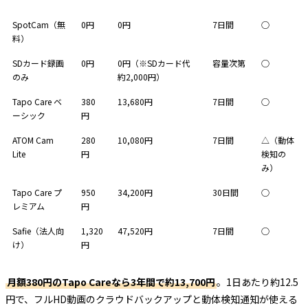
SpotCam（無
0円
0円
7日間
○
料）
SDカード録画
0円
0円（※SDカード代
容量次第
○
のみ
約2,000円）
Tapo Care ベ
380
13,680円
7日間
○
ーシック
円
ATOM Cam
280
10,080円
7日間
△（動体
Lite
円
検知の
み）
Tapo Care プ
950
34,200円
30日間
○
レミアム
円
Safie（法人向
1,320
47,520円
7日間
○
け）
円
月額380円のTapo Careなら3年間で約13,700円
。1日あたり約12.5
円で、フルHD動画のクラウドバックアップと動体検知通知が使える