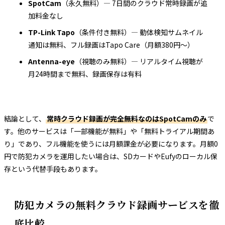
SpotCam
（永久無料）— 7日間のクラウド常時録画が追
加料金なし
TP-Link Tapo
（条件付き無料）— 動体検知サムネイル
通知は無料、フル録画はTapo Care（月額380円〜）
Antenna-eye
（視聴のみ無料）— リアルタイム視聴が
月24時間まで無料、録画保存は有料
結論として、
常時クラウド録画が完全無料なのはSpotCamのみ
で
す。他のサービスは「一部機能が無料」や「無料トライアル期間あ
り」であり、フル機能を使うには月額課金が必要になります。月額0
円で防犯カメラを運用したい場合は、SDカードやEufyのローカル保
存という代替手段もあります。
防犯カメラの無料クラウド録画サービスを徹
底比較