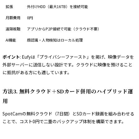
拡張
外付けHDD（最大16TB）を接続可能
月額費用
0円
遠隔視聴
アプリからP2P接続で可能（クラウド不要）
AI機能
顔認識・人物検知はローカル処理
ポイント
: Eufyは「プライバシーファースト」を掲げ、映像データを
外部サーバーに送信しない設計です。クラウドに映像を預けること
に抵抗がある方にも適しています。
方法3. 無料クラウド＋SDカード併用のハイブリッド運
用
SpotCamの無料クラウド（7日間）とSDカード録画を組み合わせる
ことで、コスト0円で二重のバックアップ体制を構築できます。
保存先
保存期間
役割