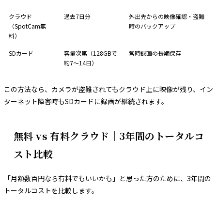
クラウド
過去7日分
外出先からの映像確認・盗難
（SpotCam無
時のバックアップ
料）
SDカード
容量次第（128GBで
常時録画の長期保存
約7〜14日）
この方法なら、カメラが盗難されてもクラウド上に映像が残り、イン
ターネット障害時もSDカードに録画が継続されます。
無料 vs 有料クラウド｜3年間のトータルコ
スト比較
「月額数百円なら有料でもいいかも」と思った方のために、3年間の
トータルコストを比較します。
プラン
月額
3年間の合計費用
保存期間
常時録画