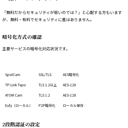
「無料だからセキュリティが弱いのでは？」と心配する方もいます
が、無料・有料でセキュリティに差はありません。
暗号化方式の確認
主要サービスの暗号化対応状況です。
サービス
通信暗号化
保存時暗号化
SpotCam
SSL/TLS
AES暗号化
TP-Link Tapo
TLS 1.2以上
AES-128
ATOM Cam
TLS 1.2
AES-128
Eufy（ローカル）
P2P暗号化
ローカル保存
2段階認証の設定