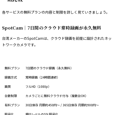
各サービスの無料プランの内容と制限を詳しく見ていきましょう。
SpotCam｜7日間のクラウド常時録画が永久無料
台湾メーカーのSpotCamは、クラウド録画を前提に設計されたネッ
トワークカメラです。
項目
内容
無料プラン
7日間のクラウド録画（永久無料）
録画方式
常時録画（24時間連続）
画質
フルHD（1080p）
台数制限
カメラごとに無料クラウド付与（複数台OK）
有料プラン
30日保存 月額約450円〜 / 365日保存 月額約900円〜
暗号化
銀行レベルのSSL暗号化