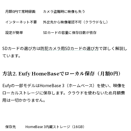
メリット
デメリット
月額0円で常時録画
カメラ盗難時に映像も失う
インターネット不要
外出先から映像確認不可（クラウドなし）
設定が簡単
SDカードの容量に保存日数が依存
SDカードの選び方は
防犯カメラ用SDカードの選び方
で詳しく解説し
ています。
方法2. Eufy HomeBaseでローカル保存（月額0円）
Eufyの一部モデルはHomeBase 3（ホームベース）を使い、映像を
ローカルストレージに保存します。クラウドを使わないため月額費
用は一切かかりません。
項目
内容
保存先
HomeBase 3内蔵ストレージ（16GB）