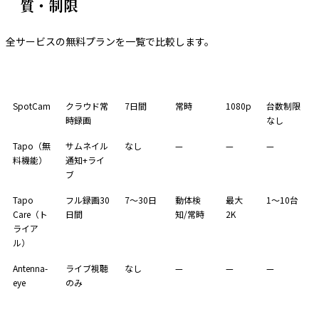
質・制限
全サービスの無料プランを一覧で比較します。
サービス
無料の範囲
保存期間
録画方式
画質
台数制限
SpotCam
クラウド常
7日間
常時
1080p
台数制限
時録画
なし
Tapo（無
サムネイル
なし
—
—
—
料機能）
通知+ライ
ブ
Tapo
フル録画30
7〜30日
動体検
最大
1〜10台
Care（ト
日間
知/常時
2K
ライア
ル）
Antenna-
ライブ視聴
なし
—
—
—
eye
のみ