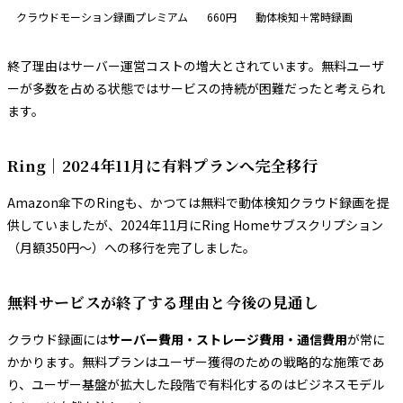
クラウドモーション録画プレミアム
660円
動体検知＋常時録画
終了理由はサーバー運営コストの増大とされています。無料ユーザ
ーが多数を占める状態ではサービスの持続が困難だったと考えられ
ます。
Ring｜2024年11月に有料プランへ完全移行
Amazon傘下のRingも、かつては無料で動体検知クラウド録画を提
供していましたが、2024年11月にRing Homeサブスクリプション
（月額350円〜）への移行を完了しました。
無料サービスが終了する理由と今後の見通し
クラウド録画には
サーバー費用・ストレージ費用・通信費用
が常に
かかります。無料プランはユーザー獲得のための戦略的な施策であ
り、ユーザー基盤が拡大した段階で有料化するのはビジネスモデル