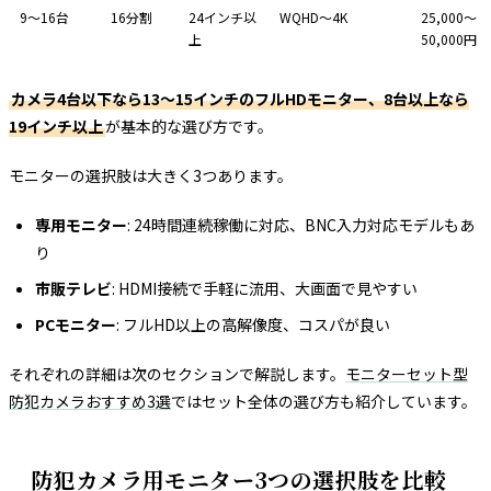
9〜16台
16分割
24インチ以
WQHD〜4K
25,000〜
上
50,000円
カメラ4台以下なら13〜15インチのフルHDモニター、8台以上なら
19インチ以上
が基本的な選び方です。
モニターの選択肢は大きく3つあります。
専用モニター
: 24時間連続稼働に対応、BNC入力対応モデルもあ
り
市販テレビ
: HDMI接続で手軽に流用、大画面で見やすい
PCモニター
: フルHD以上の高解像度、コスパが良い
それぞれの詳細は次のセクションで解説します。
モニターセット型
防犯カメラおすすめ3選
ではセット全体の選び方も紹介しています。
防犯カメラ用モニター3つの選択肢を比較