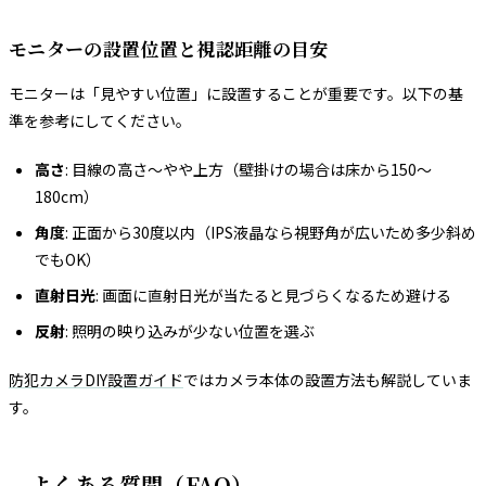
モニターの設置位置と視認距離の目安
モニターは「見やすい位置」に設置することが重要です。以下の基
準を参考にしてください。
高さ
: 目線の高さ〜やや上方（壁掛けの場合は床から150〜
180cm）
角度
: 正面から30度以内（IPS液晶なら視野角が広いため多少斜め
でもOK）
直射日光
: 画面に直射日光が当たると見づらくなるため避ける
反射
: 照明の映り込みが少ない位置を選ぶ
防犯カメラDIY設置ガイド
ではカメラ本体の設置方法も解説していま
す。
よくある質問（FAQ）