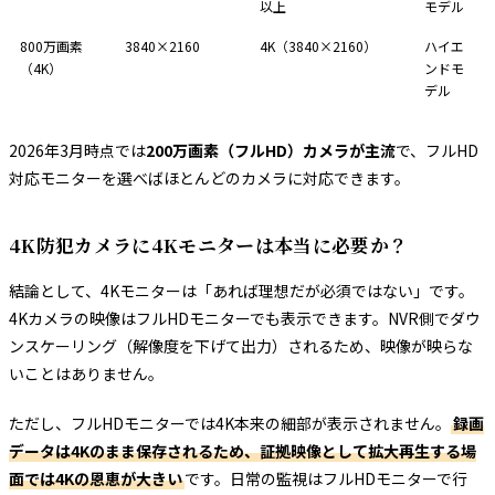
以上
モデル
800万画素
3840×2160
4K（3840×2160）
ハイエ
（4K）
ンドモ
デル
2026年3月時点では
200万画素（フルHD）カメラが主流
で、フルHD
対応モニターを選べばほとんどのカメラに対応できます。
4K防犯カメラに4Kモニターは本当に必要か？
結論として、4Kモニターは「あれば理想だが必須ではない」です。
4Kカメラの映像はフルHDモニターでも表示できます。NVR側でダウ
ンスケーリング（解像度を下げて出力）されるため、映像が映らな
いことはありません。
ただし、フルHDモニターでは4K本来の細部が表示されません。
録画
データは4Kのまま保存されるため、証拠映像として拡大再生する場
面では4Kの恩恵が大きい
です。日常の監視はフルHDモニターで行