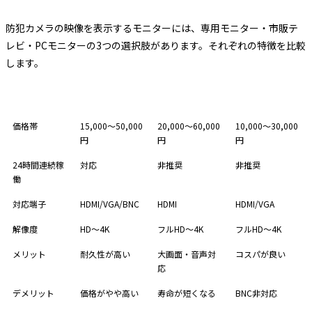
防犯カメラの映像を表示するモニターには、専用モニター・市販テ
レビ・PCモニターの3つの選択肢があります。それぞれの特徴を比較
します。
項目
専用モニター
市販テレビ
PCモニター
価格帯
15,000〜50,000
20,000〜60,000
10,000〜30,000
円
円
円
24時間連続稼
対応
非推奨
非推奨
働
対応端子
HDMI/VGA/BNC
HDMI
HDMI/VGA
解像度
HD〜4K
フルHD〜4K
フルHD〜4K
メリット
耐久性が高い
大画面・音声対
コスパが良い
応
デメリット
価格がやや高い
寿命が短くなる
BNC非対応