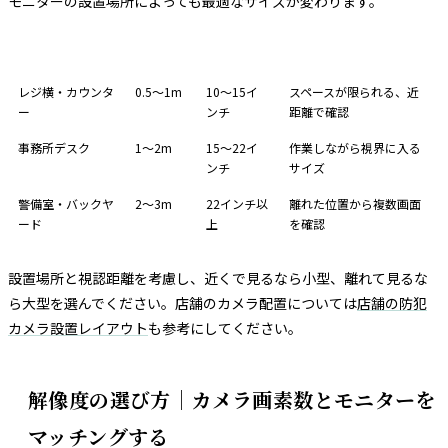
モニターの設置場所によっても最適なサイズが変わります。
設置場所
視認距離
推奨サイズ
理由
レジ横・カウンタ
0.5〜1m
10〜15イ
スペースが限られる、近
ー
ンチ
距離で確認
事務所デスク
1〜2m
15〜22イ
作業しながら視界に入る
ンチ
サイズ
警備室・バックヤ
2〜3m
22インチ以
離れた位置から複数画面
ード
上
を確認
設置場所と視認距離を考慮し、近くで見るなら小型、離れて見るな
ら大型を選んでください。店舗のカメラ配置については
店舗の防犯
カメラ設置レイアウト
も参考にしてください。
解像度の選び方｜カメラ画素数とモニターを
マッチングする