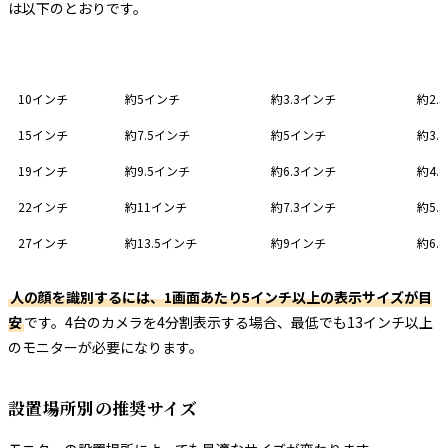
は以下のとおりです。
モニターサイズ
4分割時（1台あたり）
9分割時（1台あたり）
16
10インチ
約5インチ
約3.3インチ
約2.
15インチ
約7.5インチ
約5インチ
約3.
19インチ
約9.5インチ
約6.3インチ
約4.
22インチ
約11インチ
約7.3インチ
約5.
27インチ
約13.5インチ
約9インチ
約6.
人の顔を識別するには、1画面あたり5インチ以上の表示サイズが目
安
です。4台のカメラを4分割表示する場合、最低でも13インチ以上
のモニターが必要になります。
設置場所別の推奨サイズ