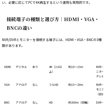
い、必要に応じてPCで4K再生するという運用も実用的です。
接続端子の種類と選び方｜HDMI・VGA・
BNCの違い
NVR/DVRとモニターを接続する端子には、HDMI・VGA・BNCの3種
類があります。
端子
映像信号
音声対応
最大解像度
ケーブル最大距離
主な用
HDMI
デジタル
あり
4K（2.0以
約10〜15m
NVR→
上）
ニター
テレビ
VGA
アナログ
なし
フルHD
約15〜20m
NVR→
モニタ
（旧式
BNC
アナログ
なし
HD
約300m（同軸）
DVR→