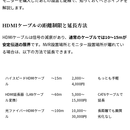
モニターを購入したあとの設置と配線で、知っておくべきポイントを
解説します。
HDMIケーブルの距離制限と延長方法
HDMIケーブルは信号の減衰があり、
通常のケーブルでは10〜15mが
安定伝送の限界
です。NVR設置場所とモニター設置場所が離れてい
る場合は、以下の方法で延長できます。
延長方法
対応距離
費用目安
特徴
ハイスピードHDMIケーブ
〜15m
2,000〜
もっとも手軽
ル
4,000円
HDMI延長器（LANケーブ
〜60m
5,000〜
CAT6ケーブルで
ル変換）
15,000円
延長
光ファイバーHDMIケーブ
〜100m
10,000〜
長距離でも画質
ル
30,000円
劣化なし