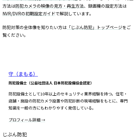
方法は
防犯カメラの映像の見方・再生方法
、録画機の設定方法は
NVR/DVRの初期設定ガイド
で解説しています。
防犯対策の全体像を知りたい方は
「じぶん防犯」トップページ
をご
覧ください。
この記事を書いた人
守（まもる）
防犯設備士（公益社団法人 日本防犯設備協会認定）
防犯設備士として10年以上のセキュリティ業界経験を持つ。住宅・
店舗・施設の防犯カメラ設置や防犯診断の現場経験をもとに、専門
知識を一般の方にもわかりやすく発信している。
プロフィール詳細 →
じぶん防犯