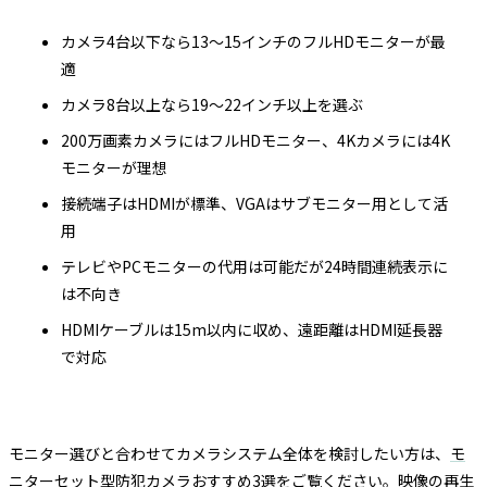
カメラ4台以下なら13〜15インチのフルHDモニターが最
適
カメラ8台以上なら19〜22インチ以上を選ぶ
200万画素カメラにはフルHDモニター、4Kカメラには4K
モニターが理想
接続端子はHDMIが標準、VGAはサブモニター用として活
用
テレビやPCモニターの代用は可能だが24時間連続表示に
は不向き
HDMIケーブルは15m以内に収め、遠距離はHDMI延長器
で対応
モニター選びと合わせてカメラシステム全体を検討したい方は、
モ
ニターセット型防犯カメラおすすめ3選
をご覧ください。映像の再生