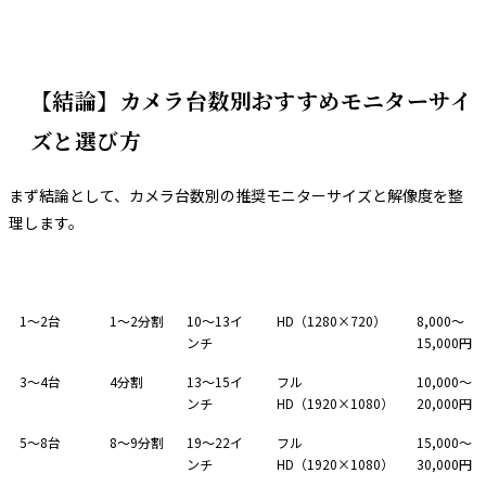
【結論】カメラ台数別おすすめモニターサイ
ズと選び方
まず結論として、カメラ台数別の推奨モニターサイズと解像度を整
理します。
カメラ台数
分割表示
推奨サイズ
推奨解像度
価格帯
1〜2台
1〜2分割
10〜13イ
HD（1280×720）
8,000〜
ンチ
15,000円
3〜4台
4分割
13〜15イ
フル
10,000〜
ンチ
HD（1920×1080）
20,000円
5〜8台
8〜9分割
19〜22イ
フル
15,000〜
ンチ
HD（1920×1080）
30,000円